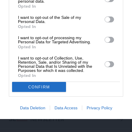
personal data.
ΚΑΛΟΠΟΥΛΟΥ ΜΑΡΙΑ
Opted In
30/05/2024
I want to opt-out of the Sale of my
ΔΩΡΕΑ
Personal Data.
Opted In
* Ελάχιστη συνεισφορά 5€
I want to opt-out of processing my
Personal Data for Targeted Advertising.
Opted In
I want to opt-out of Collection, Use,
Retention, Sale, and/or Sharing of my
Personal Data that Is Unrelated with the
Purposes for which it was collected.
Opted In
CONFIRM
ΕΠΙΣΤΡΟΦΗ ΣΤΗΝ ΑΡΧΗ ΤΗΣ ΣΕΛΙΔΑΣ
Data Deletion
Data Access
Privacy Policy
NEWSLETTER