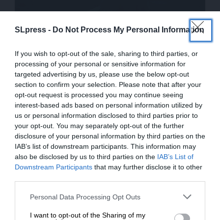
SLpress -
Do Not Process My Personal Information
ΠΟΛΙΤΙΣΜΟΣ
ΑΦΗΓΗΜΑ
Κύπρος 28 χρόνια μετά: Ο νεκρός πατέρας στον
If you wish to opt-out of the sale, sharing to third parties, or
γάμο της κόρης του
processing of your personal or sensitive information for
ΚΑΛΟΓΕΡΙΔΟΥ ΚΡΙΝΙΩ
15/08/2024
targeted advertising by us, please use the below opt-out
section to confirm your selection. Please note that after your
opt-out request is processed you may continue seeing
interest-based ads based on personal information utilized by
us or personal information disclosed to third parties prior to
your opt-out. You may separately opt-out of the further
disclosure of your personal information by third parties on the
IAB’s list of downstream participants. This information may
also be disclosed by us to third parties on the
IAB’s List of
ΕΝΙΣΧΥΣΤΕ ΤΟ
Downstream Participants
that may further disclose it to other
third parties.
Στηρίξτε με τη χορηγία σας για να
Personal Data Processing Opt Outs
επιβιώσει η Αδέσμευτη
ΚΟΙΝΩΝΙΑ
ΨΥΧΟΛΟΓΙΑ
I want to opt-out of the Sharing of my
Δημοσιογραφία του SLpress.gr.
Γιατί τα δάκρυα χαράς μας κάνουν καλό