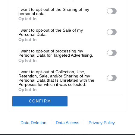
επιβιώσει η Αδέσμευτη
I want to opt-out of the Sharing of my
NEWSLETTER
Δημοσιογραφία του SLpress.gr.
personal data.
Opted In
I want to opt-out of the Sale of my
ΑΡΧΕΙΟ
ΔΩΡΕΑ
Personal Data.
Opted In
* Ελάχιστη συνεισφορά 5€
I want to opt-out of processing my
Personal Data for Targeted Advertising.
Opted In
ΕΝΙΣΧΥΣΤΕ ΤΟ
I want to opt-out of Collection, Use,
Retention, Sale, and/or Sharing of my
Αδέσμευτη Δημοσιογραφία χωρίς τη δική σας χορηγία
Personal Data that Is Unrelated with the
είναι αδύνατη.
Purposes for which it was collected.
Opted In
ΠΑΤΗΣΤΕ ΕΔΩ
CONFIRM
Data Deletion
Data Access
Privacy Policy
ΕΠΙΚΟΙΝΩΝΙA:
slpress.gr@gmail.com
ΔΕΛΤΙΑ ΤΥΠΟΥ:
adv.slpress@gmail.com