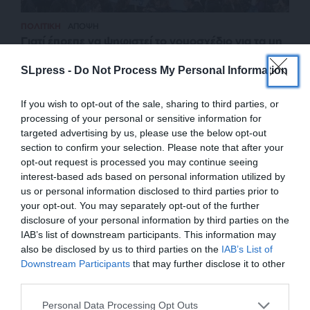
ΠΟΛΙΤΙΚΗ
ΑΠΟΨΗ
Γιατί έπρεπε να ψηφιστεί το νομοσχέδιο για τα μη
κρατικά ΑΕΙ
SLpress -
Do Not Process My Personal Information
ΤΡΙΠΟΥΛΑΣ ΧΡΙΣΤΟΦΟΡΟΣ
14/03/2024
If you wish to opt-out of the sale, sharing to third parties, or
processing of your personal or sensitive information for
targeted advertising by us, please use the below opt-out
section to confirm your selection. Please note that after your
opt-out request is processed you may continue seeing
interest-based ads based on personal information utilized by
us or personal information disclosed to third parties prior to
your opt-out. You may separately opt-out of the further
disclosure of your personal information by third parties on the
IAB’s list of downstream participants. This information may
also be disclosed by us to third parties on the
IAB’s List of
ΕΝΙΣΧΥΣΤΕ ΤΟ
Downstream Participants
that may further disclose it to other
third parties.
ΕΠΙΣΤΡΟΦΗ ΣΤΗΝ ΑΡΧΗ ΤΗΣ ΣΕΛΙΔΑΣ
Στηρίξτε με τη χορηγία σας για να
Personal Data Processing Opt Outs