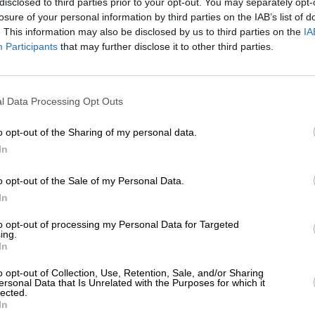
disclosed to third parties prior to your opt-out. You may separately opt-
ΙΝΩΝΙΑ
ΡΕΠΟΡΤΑΖ
losure of your personal information by third parties on the IAB’s list of
νυση κατά του εφέτη-ανακριτή από
. This information may also be disclosed by us to third parties on the
IA
ρυστιανού – Το Μαξίμου για την έκθεση
Participants
that may further disclose it to other third parties.
ων πραγματογνωμόνων
ΝΤΑΞΗ
ΕΝΙΣΧΥΣΤΕ ΤΟ
02/2025
l Data Processing Opt Outs
Στηρίξτε με τη χορηγία σας για να επιβιώσει
η Αδέσμευτη Δημοσιογραφία του
o opt-out of the Sharing of my personal data.
SLpress.gr.
In
o opt-out of the Sale of my Personal Data.
ΕΠΙΣΤΡΟΦΗ ΣΤΗΝ ΑΡΧΗ ΤΗΣ ΣΕΛΙΔΑΣ
ΔΩΡΕΑ
In
* Ελάχιστη συνεισφορά 5€
to opt-out of processing my Personal Data for Targeted
ing.
In
ΑΡΧΕΙΟ
Ανατρέξτε στην αρθρογραφία του SL Press
o opt-out of Collection, Use, Retention, Sale, and/or Sharing
από το 2011 μέχρι σήμερα
ersonal Data that Is Unrelated with the Purposes for which it
lected.
In