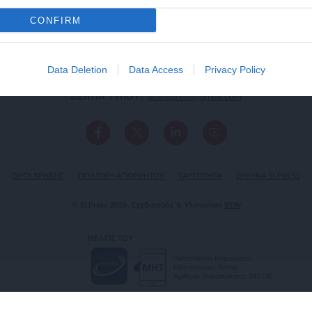
CONFIRM
Data Deletion
Data Access
Privacy Policy
ΕΠΙΚΟΙΝΩΝΙA:
slpress.gr@gmail.com
ΔΕΛΤΙΑ ΤΥΠΟΥ:
adv.slpress@gmail.com
ΟΡΟΙ ΧΡΗΣΗΣ
ΠΟΛΙΤΙΚΗ ΑΠΟΡΡΗΤΟΥ
TAYTOTHTA
ΕΡΕΥΝΑ SLPRESS
© SLPress 2026. Σχεδιασμός & Υλοποίηση
BTW
ΜΕΛΟΣ ΤΟΥ
Πιστοποίηση Επιχείρησης
Ηλεκτρονικού Τύπου
Αριθμός Πιστοποίησης: 242218