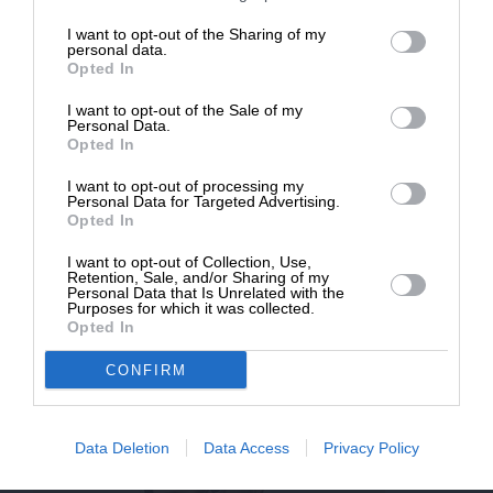
επιβιώσει η Αδέσμευτη
I want to opt-out of the Sharing of my
Δημοσιογραφία του SLpress.gr.
personal data.
Opted In
I want to opt-out of the Sale of my
ΔΩΡΕΑ
Personal Data.
Opted In
* Ελάχιστη συνεισφορά 5€
I want to opt-out of processing my
Personal Data for Targeted Advertising.
Opted In
I want to opt-out of Collection, Use,
Retention, Sale, and/or Sharing of my
Personal Data that Is Unrelated with the
ΚΟΙΝΩΝΙΑ
ΑΦΗΓΗΜΑ
Purposes for which it was collected.
Ο Αθανάσης και τα δάκρυα της ιερόδουλης
Opted In
ΖΑΙΚΟΣ ΗΛΙΑΣ
03/12/2024
CONFIRM
Data Deletion
Data Access
Privacy Policy