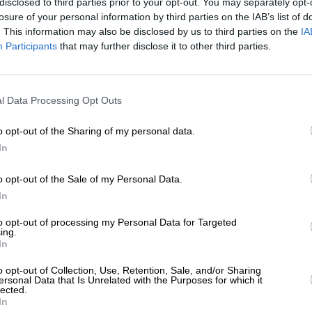
disclosed to third parties prior to your opt-out. You may separately opt-
ΛΙΤΙΚΗ
ΑΠΟΨΗ
losure of your personal information by third parties on the IAB’s list of
Ακροδεξιά δεν απειλεί μόνο τη Γαλλία – Ο
. This information may also be disclosed by us to third parties on the
IA
κος αγκαλιά με τα πρόβατα!
Participants
that may further disclose it to other third parties.
ΝΙΖΕΛΟΣ ΚΩΣΤΑΣ
/07/2024
ΕΝΙΣΧΥΣΤΕ ΤΟ
l Data Processing Opt Outs
Στηρίξτε με τη χορηγία σας για να επιβιώσει
η Αδέσμευτη Δημοσιογραφία του
o opt-out of the Sharing of my personal data.
SLpress.gr.
In
o opt-out of the Sale of my Personal Data.
ΕΠΙΣΤΡΟΦΗ ΣΤΗΝ ΑΡΧΗ ΤΗΣ ΣΕΛΙΔΑΣ
ΔΩΡΕΑ
In
* Ελάχιστη συνεισφορά 5€
to opt-out of processing my Personal Data for Targeted
ing.
In
ΑΡΧΕΙΟ
Ανατρέξτε στην αρθρογραφία του SL Press
o opt-out of Collection, Use, Retention, Sale, and/or Sharing
από το 2011 μέχρι σήμερα
ersonal Data that Is Unrelated with the Purposes for which it
lected.
In