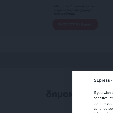
Αδέσμευτη Δημοσιογραφία
χωρίς τη δική σας χορηγία
είναι αδύνατη.
ΕΝΙΣΧΥΣΤΕ ΤΟ SLpress
SLpress 
δημοκρατικό τ
If you wish 
sensitive in
confirm you
continue se