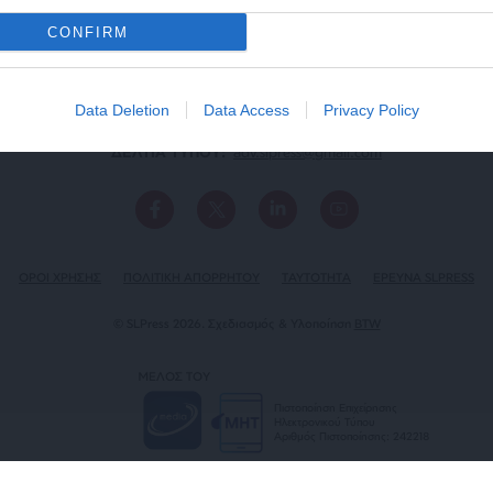
CONFIRM
Data Deletion
Data Access
Privacy Policy
ΕΠΙΚΟΙΝΩΝΙA:
slpress.gr@gmail.com
ΔΕΛΤΙΑ ΤΥΠΟΥ:
adv.slpress@gmail.com
ΟΡΟΙ ΧΡΗΣΗΣ
ΠΟΛΙΤΙΚΗ ΑΠΟΡΡΗΤΟΥ
TAYTOTHTA
ΕΡΕΥΝΑ SLPRESS
© SLPress 2026. Σχεδιασμός & Υλοποίηση
BTW
ΜΕΛΟΣ ΤΟΥ
Πιστοποίηση Επιχείρησης
Ηλεκτρονικού Τύπου
Αριθμός Πιστοποίησης: 242218