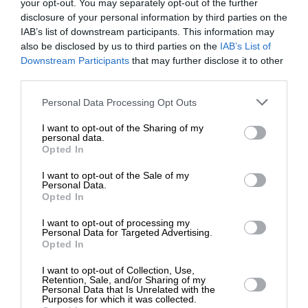
your opt-out. You may separately opt-out of the further
disclosure of your personal information by third parties on the
IAB’s list of downstream participants. This information may
also be disclosed by us to third parties on the
IAB’s List of
ΕΙΔΗΣΕΙΣ
ΕΝΙΣΧΥΣΤΕ ΤΟ
Downstream Participants
that may further disclose it to other
Η νέα έκθεση της ΕΕ για την Τουρκία: Σημαντικός
third parties.
εταίρος – Χρειάζονται βήματα
29/11/2023
Στηρίξτε με τη χορηγία σας για να
Personal Data Processing Opt Outs
επιβιώσει η Αδέσμευτη
I want to opt-out of the Sharing of my
Δημοσιογραφία του SLpress.gr.
personal data.
Opted In
I want to opt-out of the Sale of my
ΔΩΡΕΑ
Personal Data.
ΕΠΙΣΤΡΟΦΗ ΣΤΗΝ ΑΡΧΗ ΤΗΣ ΣΕΛΙΔΑΣ
Opted In
* Ελάχιστη συνεισφορά 5€
I want to opt-out of processing my
Personal Data for Targeted Advertising.
NEWSLETTER
Opted In
I want to opt-out of Collection, Use,
Retention, Sale, and/or Sharing of my
ΑΡΧΕΙΟ
Personal Data that Is Unrelated with the
Purposes for which it was collected.