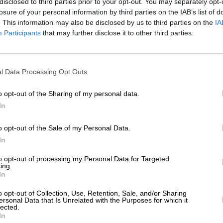
disclosed to third parties prior to your opt-out. You may separately opt-
ΝΙΚΑ
ΘΕΜΑ
losure of your personal information by third parties on the IAB’s list of
αν το κλείσιμο της Σύρτης εμπόδισε την
. This information may also be disclosed by us to third parties on the
IA
ιοθέτηση υφαλοκρηπίδας Ελλάδας-
Participants
that may further disclose it to other third parties.
βύης
ΛΟΓΕΡΑΚΗΣ ΗΡΑΚΛΗΣ
ΕΝΙΣΧΥΣΤΕ ΤΟ
/07/2025
l Data Processing Opt Outs
Στηρίξτε με τη χορηγία σας για να επιβιώσει
η Αδέσμευτη Δημοσιογραφία του
o opt-out of the Sharing of my personal data.
SLpress.gr.
In
o opt-out of the Sale of my Personal Data.
ΕΠΙΣΤΡΟΦΗ ΣΤΗΝ ΑΡΧΗ ΤΗΣ ΣΕΛΙΔΑΣ
ΔΩΡΕΑ
In
* Ελάχιστη συνεισφορά 5€
to opt-out of processing my Personal Data for Targeted
ing.
In
ΑΡΧΕΙΟ
Ανατρέξτε στην αρθρογραφία του SL Press
o opt-out of Collection, Use, Retention, Sale, and/or Sharing
από το 2011 μέχρι σήμερα
ersonal Data that Is Unrelated with the Purposes for which it
lected.
In