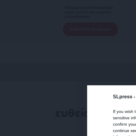
Αδέσμευτη Δημοσιογραφία
χωρίς τη δική σας χορηγία
είναι αδύνατη.
ΕΝΙΣΧΥΣΤΕ ΤΟ SLpress
SLpress 
ευθεία γραμμή
If you wish 
sensitive in
confirm you
continue se