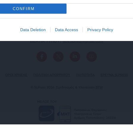
CONFIRM
Data Deletion
Data Access
Privacy Policy
ΕΠΙΚΟΙΝΩΝΙA:
slpress.gr@gmail.com
ΔΕΛΤΙΑ ΤΥΠΟΥ:
adv.slpress@gmail.com
ΟΡΟΙ ΧΡΗΣΗΣ
ΠΟΛΙΤΙΚΗ ΑΠΟΡΡΗΤΟΥ
TAYTOTHTA
ΕΡΕΥΝΑ SLPRESS
© SLPress 2026. Σχεδιασμός & Υλοποίηση
BTW
ΜΕΛΟΣ ΤΟΥ
Πιστοποίηση Επιχείρησης
Ηλεκτρονικού Τύπου
Αριθμός Πιστοποίησης: 242218