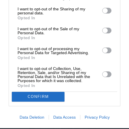
επιβιώσει η Αδέσμευτη
I want to opt-out of the Sharing of my
NEWSLETTER
Δημοσιογραφία του SLpress.gr.
personal data.
Opted In
I want to opt-out of the Sale of my
ΑΡΧΕΙΟ
ΔΩΡΕΑ
Personal Data.
Opted In
* Ελάχιστη συνεισφορά 5€
I want to opt-out of processing my
Personal Data for Targeted Advertising.
Opted In
ΕΝΙΣΧΥΣΤΕ ΤΟ
I want to opt-out of Collection, Use,
Retention, Sale, and/or Sharing of my
Αδέσμευτη Δημοσιογραφία χωρίς τη δική σας χορηγία
Personal Data that Is Unrelated with the
είναι αδύνατη.
Purposes for which it was collected.
Opted In
ΠΑΤΗΣΤΕ ΕΔΩ
CONFIRM
Data Deletion
Data Access
Privacy Policy
ΕΠΙΚΟΙΝΩΝΙA:
slpress.gr@gmail.com
ΔΕΛΤΙΑ ΤΥΠΟΥ:
adv.slpress@gmail.com