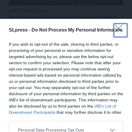
ΙΔΕΕΣ
ΕΠΙΦΥΛΛΙΔΑ
Το επιπόλαιο πέρασμα του τουρίστα και η βαθιά
ματιά του ταξιδιώτη
SLpress -
Do Not Process My Personal Information
ΑΝΔΡΟΝΟΠΟΥΛΟΣ ΜΑΚΗΣ
11/08/2025
If you wish to opt-out of the sale, sharing to third parties, or
processing of your personal or sensitive information for
targeted advertising by us, please use the below opt-out
section to confirm your selection. Please note that after your
opt-out request is processed you may continue seeing
interest-based ads based on personal information utilized by
us or personal information disclosed to third parties prior to
your opt-out. You may separately opt-out of the further
disclosure of your personal information by third parties on the
IAB’s list of downstream participants. This information may
also be disclosed by us to third parties on the
IAB’s List of
ΕΝΙΣΧΥΣΤΕ ΤΟ
Downstream Participants
that may further disclose it to other
third parties.
ΕΠΙΣΤΡΟΦΗ ΣΤΗΝ ΑΡΧΗ ΤΗΣ ΣΕΛΙΔΑΣ
Στηρίξτε με τη χορηγία σας για να
Personal Data Processing Opt Outs