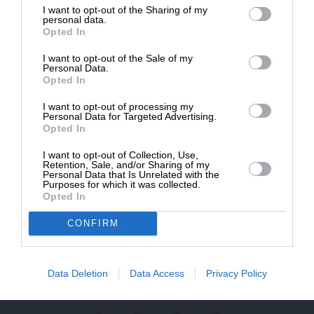
NEWSLETTER
I want to opt-out of the Sharing of my
Δημοσιογραφία του SLpress.gr.
personal data.
Opted In
ΑΡΧΕΙΟ
I want to opt-out of the Sale of my
ΔΩΡΕΑ
Personal Data.
Opted In
* Ελάχιστη συνεισφορά 5€
I want to opt-out of processing my
Personal Data for Targeted Advertising.
Opted In
ΕΝΙΣΧΥΣΤΕ ΤΟ
Αδέσμευτη Δημοσιογραφία χωρίς τη δική σας χορηγία
I want to opt-out of Collection, Use,
Retention, Sale, and/or Sharing of my
είναι αδύνατη.
Personal Data that Is Unrelated with the
Purposes for which it was collected.
Opted In
ΠΑΤΗΣΤΕ ΕΔΩ
CONFIRM
ΕΠΙΚΟΙΝΩΝΙA:
slpress.gr@gmail.com
Data Deletion
Data Access
Privacy Policy
ΔΕΛΤΙΑ ΤΥΠΟΥ:
adv.slpress@gmail.com