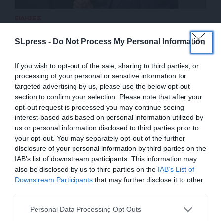
ΕΙΔΗΣΕΙΣ
Επανεξέλεξαν τον Μερτς οι Χριστιανοδημοκράτες
20/02/2026
SLpress -
Do Not Process My Personal Information
If you wish to opt-out of the sale, sharing to third parties, or
processing of your personal or sensitive information for
targeted advertising by us, please use the below opt-out
section to confirm your selection. Please note that after your
opt-out request is processed you may continue seeing
interest-based ads based on personal information utilized by
us or personal information disclosed to third parties prior to
your opt-out. You may separately opt-out of the further
disclosure of your personal information by third parties on the
IAB’s list of downstream participants. This information may
also be disclosed by us to third parties on the
IAB’s List of
ΕΝΙΣΧΥΣΤΕ ΤΟ
Downstream Participants
that may further disclose it to other
ΕΠΙΣΤΡΟΦΗ ΣΤΗΝ ΑΡΧΗ ΤΗΣ ΣΕΛΙΔΑΣ
third parties.
Στηρίξτε με τη χορηγία σας για να
Personal Data Processing Opt Outs
επιβιώσει η Αδέσμευτη