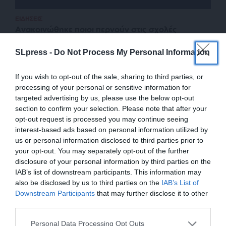
ΕΙΔΗΣΕΙΣ
Ανακοινώθηκε ποιοι περνούν στις σχολές
Αστυνομίας, Ναυτικού, Λιμενικού και
Πυροσβεστικής
SLpress -
Do Not Process My Personal Information
07/07/2025
If you wish to opt-out of the sale, sharing to third parties, or
processing of your personal or sensitive information for
targeted advertising by us, please use the below opt-out
section to confirm your selection. Please note that after your
opt-out request is processed you may continue seeing
interest-based ads based on personal information utilized by
us or personal information disclosed to third parties prior to
your opt-out. You may separately opt-out of the further
disclosure of your personal information by third parties on the
IAB’s list of downstream participants. This information may
also be disclosed by us to third parties on the
IAB’s List of
ΕΝΙΣΧΥΣΤΕ ΤΟ
Downstream Participants
that may further disclose it to other
third parties.
ΕΠΙΣΤΡΟΦΗ ΣΤΗΝ ΑΡΧΗ ΤΗΣ ΣΕΛΙΔΑΣ
Στηρίξτε με τη χορηγία σας για να
Personal Data Processing Opt Outs