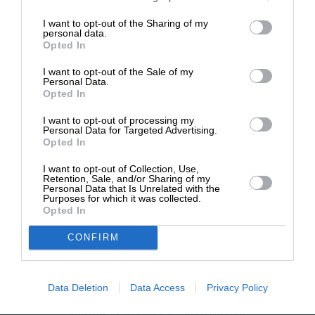
επιβιώσει η Αδέσμευτη
I want to opt-out of the Sharing of my
Δημοσιογραφία του SLpress.gr.
NEWSLETTER
personal data.
Opted In
I want to opt-out of the Sale of my
ΑΡΧΕΙΟ
ΔΩΡΕΑ
Personal Data.
Opted In
* Ελάχιστη συνεισφορά 5€
I want to opt-out of processing my
Personal Data for Targeted Advertising.
Opted In
ΕΝΙΣΧΥΣΤΕ ΤΟ
I want to opt-out of Collection, Use,
Retention, Sale, and/or Sharing of my
Αδέσμευτη Δημοσιογραφία χωρίς τη δική σας χορηγία
Personal Data that Is Unrelated with the
είναι αδύνατη.
Purposes for which it was collected.
Opted In
ΠΑΤΗΣΤΕ ΕΔΩ
CONFIRM
Data Deletion
Data Access
Privacy Policy
ΕΠΙΚΟΙΝΩΝΙA:
slpress.gr@gmail.com
ΔΕΛΤΙΑ ΤΥΠΟΥ:
adv.slpress@gmail.com