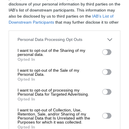
disclosure of your personal information by third parties on the
IAB’s list of downstream participants. This information may
also be disclosed by us to third parties on the
IAB’s List of
ΕΙΔΗΣΕΙΣ
ΕΝΙΣΧΥΣΤΕ ΤΟ
Downstream Participants
that may further disclose it to other
Το ”ευχαριστώ” του Ερντογάν στον Τραμπ
third parties.
14/05/2025
Στηρίξτε με τη χορηγία σας για να
Personal Data Processing Opt Outs
επιβιώσει η Αδέσμευτη
I want to opt-out of the Sharing of my
Δημοσιογραφία του SLpress.gr.
personal data.
Opted In
I want to opt-out of the Sale of my
ΔΩΡΕΑ
Personal Data.
ΕΠΙΣΤΡΟΦΗ ΣΤΗΝ ΑΡΧΗ ΤΗΣ ΣΕΛΙΔΑΣ
Opted In
* Ελάχιστη συνεισφορά 5€
I want to opt-out of processing my
NEWSLETTER
Personal Data for Targeted Advertising.
Opted In
I want to opt-out of Collection, Use,
ΑΡΧΕΙΟ
Retention, Sale, and/or Sharing of my
Personal Data that Is Unrelated with the
Purposes for which it was collected.
Opted In