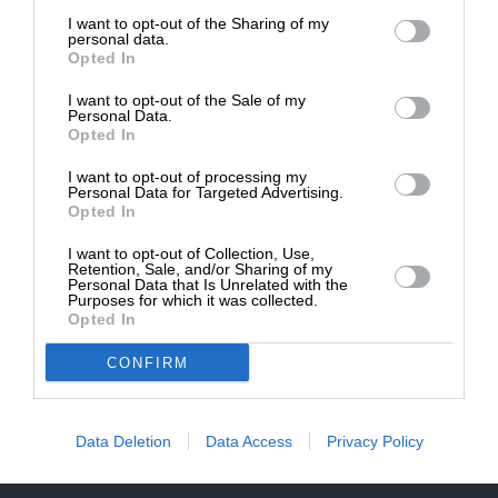
επιβιώσει η Αδέσμευτη
NEWSLETTER
I want to opt-out of the Sharing of my
Δημοσιογραφία του SLpress.gr.
personal data.
Opted In
ΑΡΧΕΙΟ
I want to opt-out of the Sale of my
ΔΩΡΕΑ
Personal Data.
Opted In
* Ελάχιστη συνεισφορά 5€
I want to opt-out of processing my
Personal Data for Targeted Advertising.
Opted In
ΕΝΙΣΧΥΣΤΕ ΤΟ
I want to opt-out of Collection, Use,
Αδέσμευτη Δημοσιογραφία χωρίς τη δική σας χορηγία
Retention, Sale, and/or Sharing of my
είναι αδύνατη.
Personal Data that Is Unrelated with the
Purposes for which it was collected.
Opted In
ΠΑΤΗΣΤΕ ΕΔΩ
CONFIRM
Data Deletion
Data Access
Privacy Policy
ΕΠΙΚΟΙΝΩΝΙA:
slpress.gr@gmail.com
ΔΕΛΤΙΑ ΤΥΠΟΥ:
adv.slpress@gmail.com