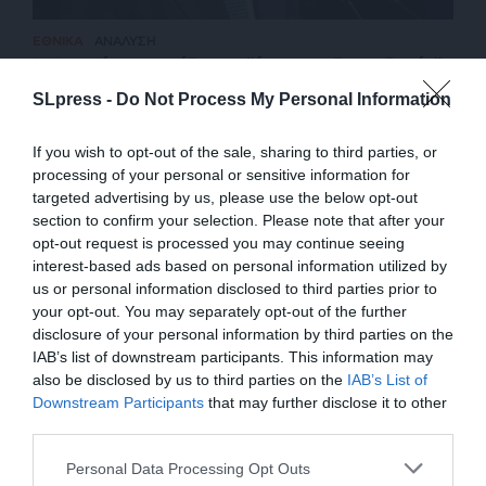
ΕΘΝΙΚΑ
ΑΝΑΛΥΣΗ
Η Τουρκία εφαρμόζει την “έρπουσα δικαιοδοσία”
ΣΤΑΘΑΚΟΠΟΥΛΟΣ ΔΗΜΗΤΡΗΣ
SLpress -
Do Not Process My Personal Information
26/09/2025
If you wish to opt-out of the sale, sharing to third parties, or
processing of your personal or sensitive information for
targeted advertising by us, please use the below opt-out
section to confirm your selection. Please note that after your
opt-out request is processed you may continue seeing
interest-based ads based on personal information utilized by
us or personal information disclosed to third parties prior to
your opt-out. You may separately opt-out of the further
disclosure of your personal information by third parties on the
IAB’s list of downstream participants. This information may
also be disclosed by us to third parties on the
IAB’s List of
ΕΝΙΣΧΥΣΤΕ ΤΟ
Downstream Participants
that may further disclose it to other
third parties.
ΕΠΙΣΤΡΟΦΗ ΣΤΗΝ ΑΡΧΗ ΤΗΣ ΣΕΛΙΔΑΣ
Στηρίξτε με τη χορηγία σας για να
Personal Data Processing Opt Outs