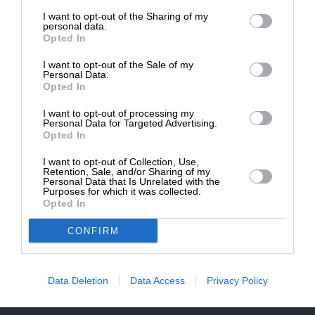
επιβιώσει η Αδέσμευτη
NEWSLETTER
I want to opt-out of the Sharing of my
Δημοσιογραφία του SLpress.gr.
personal data.
Opted In
ΑΡΧΕΙΟ
I want to opt-out of the Sale of my
ΔΩΡΕΑ
Personal Data.
Opted In
* Ελάχιστη συνεισφορά 5€
I want to opt-out of processing my
Personal Data for Targeted Advertising.
Opted In
ΕΝΙΣΧΥΣΤΕ ΤΟ
I want to opt-out of Collection, Use,
Αδέσμευτη Δημοσιογραφία χωρίς τη δική σας χορηγία
Retention, Sale, and/or Sharing of my
είναι αδύνατη.
Personal Data that Is Unrelated with the
Purposes for which it was collected.
Opted In
ΠΑΤΗΣΤΕ ΕΔΩ
CONFIRM
Data Deletion
Data Access
Privacy Policy
ΕΠΙΚΟΙΝΩΝΙA:
slpress.gr@gmail.com
ΔΕΛΤΙΑ ΤΥΠΟΥ:
adv.slpress@gmail.com