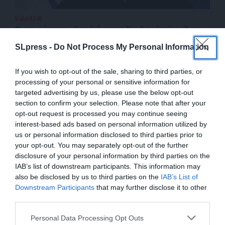
ΕΙΔΗΣΕΙΣ
Ενας μήνας φυλακή ήταν τα “σκληρά μέτρα” για
τους στρατιώτες που διέλυσαν Εσταυρωμένο
SLpress -
Do Not Process My Personal Information
21/04/2026
If you wish to opt-out of the sale, sharing to third parties, or
processing of your personal or sensitive information for
targeted advertising by us, please use the below opt-out
section to confirm your selection. Please note that after your
opt-out request is processed you may continue seeing
interest-based ads based on personal information utilized by
us or personal information disclosed to third parties prior to
your opt-out. You may separately opt-out of the further
disclosure of your personal information by third parties on the
IAB’s list of downstream participants. This information may
also be disclosed by us to third parties on the
IAB’s List of
ΕΝΙΣΧΥΣΤΕ ΤΟ
Downstream Participants
that may further disclose it to other
third parties.
ΕΠΙΣΤΡΟΦΗ ΣΤΗΝ ΑΡΧΗ ΤΗΣ ΣΕΛΙΔΑΣ
Στηρίξτε με τη χορηγία σας για να
Personal Data Processing Opt Outs