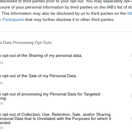
disclosed to third parties prior to your opt-out. You may separately opt-
ΛΙΤΙΣΜΟΣ
ΧΟΡΟΣ
losure of your personal information by third parties on the IAB’s list of
pis Lazuli: Μια παράσταση χάρμα
. This information may also be disclosed by us to third parties on the
IA
φθαλμών
Participants
that may further disclose it to other third parties.
ΟΥΡΑΣ ΚΩΝΣΤΑΝΤΙΝΟΣ
/04/2024
ΕΝΙΣΧΥΣΤΕ ΤΟ
l Data Processing Opt Outs
Στηρίξτε με τη χορηγία σας για να επιβιώσει
η Αδέσμευτη Δημοσιογραφία του
o opt-out of the Sharing of my personal data.
SLpress.gr.
In
o opt-out of the Sale of my Personal Data.
ΕΠΙΣΤΡΟΦΗ ΣΤΗΝ ΑΡΧΗ ΤΗΣ ΣΕΛΙΔΑΣ
ΔΩΡΕΑ
In
* Ελάχιστη συνεισφορά 5€
to opt-out of processing my Personal Data for Targeted
ing.
In
ΑΡΧΕΙΟ
Ανατρέξτε στην αρθρογραφία του SL Press
o opt-out of Collection, Use, Retention, Sale, and/or Sharing
από το 2011 μέχρι σήμερα
ersonal Data that Is Unrelated with the Purposes for which it
lected.
In