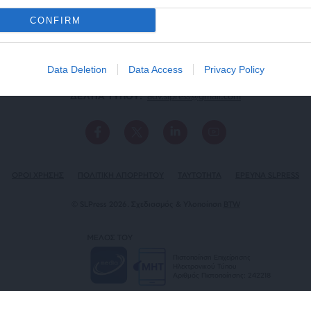
CONFIRM
Data Deletion
Data Access
Privacy Policy
ΕΠΙΚΟΙΝΩΝΙA:
slpress.gr@gmail.com
ΔΕΛΤΙΑ ΤΥΠΟΥ:
adv.slpress@gmail.com
ΟΡΟΙ ΧΡΗΣΗΣ
ΠΟΛΙΤΙΚΗ ΑΠΟΡΡΗΤΟΥ
TAYTOTHTA
ΕΡΕΥΝΑ SLPRESS
© SLPress 2026. Σχεδιασμός & Υλοποίηση
BTW
ΜΕΛΟΣ ΤΟΥ
Πιστοποίηση Επιχείρησης
Ηλεκτρονικού Τύπου
Αριθμός Πιστοποίησης: 242218