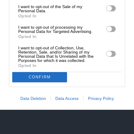
I want to opt-out of the Sale of my
ΔΩΡΕΑ
Personal Data.
Opted In
* Ελάχιστη συνεισφορά 5€
I want to opt-out of processing my
Personal Data for Targeted Advertising.
Opted In
I want to opt-out of Collection, Use,
Retention, Sale, and/or Sharing of my
Personal Data that Is Unrelated with the
Purposes for which it was collected.
Opted In
ΠΟΛΙΤΙΚΗ
ΡΕΠΟΡΤΑΖ
CONFIRM
Πρώτο συνολικό παζάρι των 27 για τα πόστα της
ΕΕ και την φον Ντερ Λάιεν
ΣΥΝΤΑΞΗ
17/06/2024
Data Deletion
Data Access
Privacy Policy