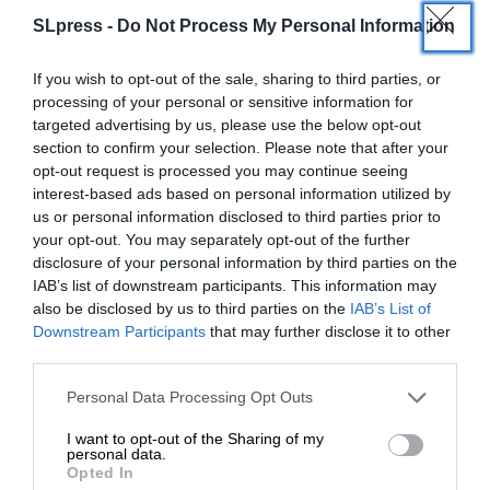
SLpress -
Do Not Process My Personal Information
If you wish to opt-out of the sale, sharing to third parties, or
processing of your personal or sensitive information for
targeted advertising by us, please use the below opt-out
section to confirm your selection. Please note that after your
opt-out request is processed you may continue seeing
interest-based ads based on personal information utilized by
us or personal information disclosed to third parties prior to
your opt-out. You may separately opt-out of the further
disclosure of your personal information by third parties on the
IAB’s list of downstream participants. This information may
also be disclosed by us to third parties on the
IAB’s List of
ΕΝΙΣΧΥΣΤΕ ΤΟ
Downstream Participants
that may further disclose it to other
third parties.
ΠΟΛΙΤΙΚΗ
ΡΕΠΟΡΤΑΖ
Στηρίξτε με τη χορηγία σας για να
Χωρίς αποτέλεσμα η πρώτη άτυπη συνάντηση
Personal Data Processing Opt Outs
των 27 για τα πόστα της ΕΕ
επιβιώσει η Αδέσμευτη
I want to opt-out of the Sharing of my
ΣΥΝΤΑΞΗ
Δημοσιογραφία του SLpress.gr.
personal data.
18/06/2024
Opted In