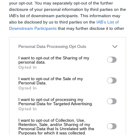
your opt-out. You may separately opt-out of the further
disclosure of your personal information by third parties on the
IAB’s list of downstream participants. This information may
also be disclosed by us to third parties on the
ΠΟΛΙΤΙΣΜΟΣ
ΘΕΑΤΡΟ
IAB’s List of
ΕΝΙΣΧΥΣΤΕ ΤΟ
“Φαύστα” του Μποστ στο Μέγαρο Μουσικής σε
Downstream Participants
that may further disclose it to other
σκηνοθεσία Πυργιέρη
third parties.
ΜΠΟΥΡΑΣ ΚΩΝΣΤΑΝΤΙΝΟΣ
Στηρίξτε με τη χορηγία σας για να
28/11/2024
Personal Data Processing Opt Outs
επιβιώσει η Αδέσμευτη
I want to opt-out of the Sharing of my
Δημοσιογραφία του SLpress.gr.
personal data.
Opted In
I want to opt-out of the Sale of my
ΔΩΡΕΑ
Personal Data.
Opted In
ΕΠΙΣΤΡΟΦΗ ΣΤΗΝ ΑΡΧΗ ΤΗΣ ΣΕΛΙΔΑΣ
* Ελάχιστη συνεισφορά 5€
I want to opt-out of processing my
Personal Data for Targeted Advertising.
NEWSLETTER
Opted In
I want to opt-out of Collection, Use,
Retention, Sale, and/or Sharing of my
Personal Data that Is Unrelated with the
ΑΡΧΕΙΟ
Purposes for which it was collected.