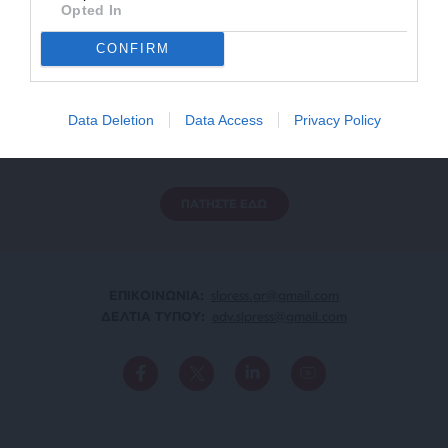
Opted In
CONFIRM
ΕΝΙΣΧΥΣΤΕ ΤΟ
Data Deletion
Data Access
Privacy Policy
Αδέσμευτη Δημοσιογραφία χωρίς τη δική σας χορηγία
είναι αδύνατη.
ΠΑΤΗΣΤΕ ΕΔΩ
ΕΠΙΚΟΙΝΩΝΙA:
slpress.gr@gmail.com
ΔΕΛΤΙΑ ΤΥΠΟΥ:
adv.slpress@gmail.com