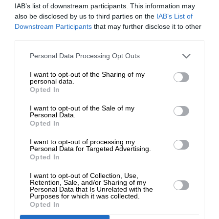
IAB’s list of downstream participants. This information may
ΚΑΛΟΠΟΥΛΟΥ ΜΑΡΙΑ
also be disclosed by us to third parties on the
IAB’s List of
08/03/2024
ΕΝΙΣΧΥΣΤΕ ΤΟ
Downstream Participants
that may further disclose it to other
third parties.
Στηρίξτε με τη χορηγία σας για να
Personal Data Processing Opt Outs
επιβιώσει η Αδέσμευτη
I want to opt-out of the Sharing of my
Δημοσιογραφία του SLpress.gr.
personal data.
Opted In
I want to opt-out of the Sale of my
ΔΩΡΕΑ
Personal Data.
Opted In
* Ελάχιστη συνεισφορά 5€
I want to opt-out of processing my
Personal Data for Targeted Advertising.
Opted In
I want to opt-out of Collection, Use,
Retention, Sale, and/or Sharing of my
Personal Data that Is Unrelated with the
Purposes for which it was collected.
Opted In
ΕΥ ΖΗΝ
ΜΟΔΑ