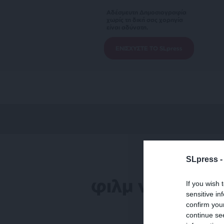
Αδέσμευτη Δημοσιογραφία
χωρίς τη δική σας χορηγία
είναι αδύνατη.
ΕΝΙΣΧΥΣΤΕ ΤΟ SLpress
SLpress 
φιλμ νουάρ
If you wish 
sensitive in
confirm you
continue se