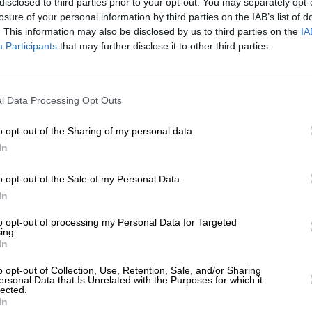
disclosed to third parties prior to your opt-out. You may separately opt-
ΛΙΤΙΣΜΟΣ
ΣΙΝΕΜΑ
losure of your personal information by third parties on the IAB’s list of
ιπλή ταυτότητα”: Μία 80χρονη
. This information may also be disclosed by us to third parties on the
IA
ιστουργηματική διαχρονική ταινία
Participants
that may further disclose it to other third parties.
ΟΥΡΑΣ ΚΩΝΣΤΑΝΤΙΝΟΣ
/08/2024
ΕΝΙΣΧΥΣΤΕ ΤΟ
l Data Processing Opt Outs
Στηρίξτε με τη χορηγία σας για να επιβιώσει
η Αδέσμευτη Δημοσιογραφία του
o opt-out of the Sharing of my personal data.
SLpress.gr.
In
o opt-out of the Sale of my Personal Data.
ΕΠΙΣΤΡΟΦΗ ΣΤΗΝ ΑΡΧΗ ΤΗΣ ΣΕΛΙΔΑΣ
ΔΩΡΕΑ
In
* Ελάχιστη συνεισφορά 5€
to opt-out of processing my Personal Data for Targeted
ing.
In
ΑΡΧΕΙΟ
Ανατρέξτε στην αρθρογραφία του SL Press
o opt-out of Collection, Use, Retention, Sale, and/or Sharing
από το 2011 μέχρι σήμερα
ersonal Data that Is Unrelated with the Purposes for which it
lected.
In