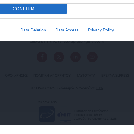
CONFIRM
Data Deletion
Data Access
Privacy Policy
ΕΠΙΚΟΙΝΩΝΙA:
slpress.gr@gmail.com
ΔΕΛΤΙΑ ΤΥΠΟΥ:
adv.slpress@gmail.com
ΟΡΟΙ ΧΡΗΣΗΣ
ΠΟΛΙΤΙΚΗ ΑΠΟΡΡΗΤΟΥ
TAYTOTHTA
ΕΡΕΥΝΑ SLPRESS
© SLPress 2026. Σχεδιασμός & Υλοποίηση
BTW
ΜΕΛΟΣ ΤΟΥ
Πιστοποίηση Επιχείρησης
Ηλεκτρονικού Τύπου
Αριθμός Πιστοποίησης: 242218