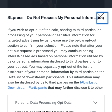
SLpress -
Do Not Process My Personal Information
ΟΙΚΟΝΟΜΙΑ
ΑΝΑΛΥΣΗ
Το μεγάλο κόλπο της κυβέρνησης με τη
φορολογική κλίμακα – Τι λένε οι αριθμοί
If you wish to opt-out of the sale, sharing to third parties, or
ΣΥΝΤΑΞΗ
processing of your personal or sensitive information for
08/09/2025
targeted advertising by us, please use the below opt-out
section to confirm your selection. Please note that after your
opt-out request is processed you may continue seeing
interest-based ads based on personal information utilized by
us or personal information disclosed to third parties prior to
your opt-out. You may separately opt-out of the further
disclosure of your personal information by third parties on the
IAB’s list of downstream participants. This information may
also be disclosed by us to third parties on the
IAB’s List of
ΕΝΙΣΧΥΣΤΕ ΤΟ
Downstream Participants
that may further disclose it to other
third parties.
Στηρίξτε με τη χορηγία σας για να
Personal Data Processing Opt Outs
ΟΙΚΟΝΟΜΙΑ
ΘΕΜΑ
επιβιώσει η Αδέσμευτη
2021-24: Σωρευτική αύξηση μισθών 5.652€,
I want to opt-out of the Sharing of my