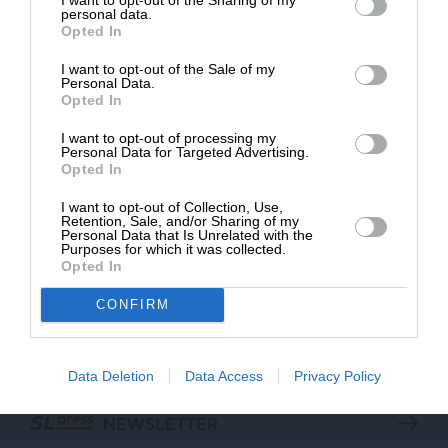
Δημοσιογραφία του SLpress.gr.
personal data.
σωρευτική φορολογική αφαίμαξη 17.154€!
Opted In
ΣΤΕΡΓΙΟΥ ΔΗΜΗΤΡΗΣ
30/07/2025
I want to opt-out of the Sale of my
ΔΩΡΕΑ
Personal Data.
Opted In
* Ελάχιστη συνεισφορά 5€
I want to opt-out of processing my
Personal Data for Targeted Advertising.
Opted In
I want to opt-out of Collection, Use,
Retention, Sale, and/or Sharing of my
Personal Data that Is Unrelated with the
Purposes for which it was collected.
Opted In
CONFIRM
ΕΠΙΣΤΡΟΦΗ ΣΤΗΝ ΑΡΧΗ ΤΗΣ ΣΕΛΙΔΑΣ
Data Deletion
Data Access
Privacy Policy
NEWSLETTER