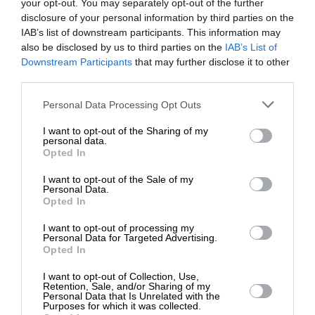
your opt-out. You may separately opt-out of the further
disclosure of your personal information by third parties on the
IAB’s list of downstream participants. This information may
ΕΙΔΗΣΕΙΣ
also be disclosed by us to third parties on the
IAB’s List of
Ένωση Φωτορεπόρτερ για την “εργατική
ΕΝΙΣΧΥΣΤΕ ΤΟ
Downstream Participants
that may further disclose it to other
διαφορά” και την βολίδα που τραυμάτισε
third parties.
επαγγελματία
31/01/2025
Στηρίξτε με τη χορηγία σας για να
Personal Data Processing Opt Outs
επιβιώσει η Αδέσμευτη
I want to opt-out of the Sharing of my
Δημοσιογραφία του SLpress.gr.
personal data.
Opted In
I want to opt-out of the Sale of my
ΔΩΡΕΑ
Personal Data.
ΕΠΙΣΤΡΟΦΗ ΣΤΗΝ ΑΡΧΗ ΤΗΣ ΣΕΛΙΔΑΣ
Opted In
* Ελάχιστη συνεισφορά 5€
I want to opt-out of processing my
Personal Data for Targeted Advertising.
NEWSLETTER
Opted In
I want to opt-out of Collection, Use,
Retention, Sale, and/or Sharing of my
ΑΡΧΕΙΟ
Personal Data that Is Unrelated with the
Purposes for which it was collected.