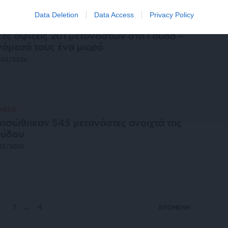
Data Deletion
Data Access
Privacy Policy
ΗΣΕΙΣ
ες αφίξεις 201 μεταναστών στη Γαύδο –
άμεσά τους ένα μωρό
/03/2026
ΗΣΕΙΣ
ασώθηκαν 545 μετανάστες ανοιχτά της
αύδου
12/2025
1
…
4
ΕΠΟΜΕΝΗ