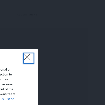
sonal or
ection to
ou may
 personal
out of the
 downstream
B’s List of