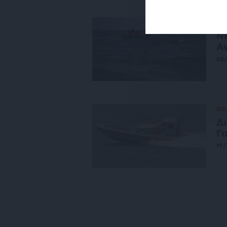
ΕΙΔ
Νέ
Αν
05
ΕΙΔ
Δι
Γ
19/