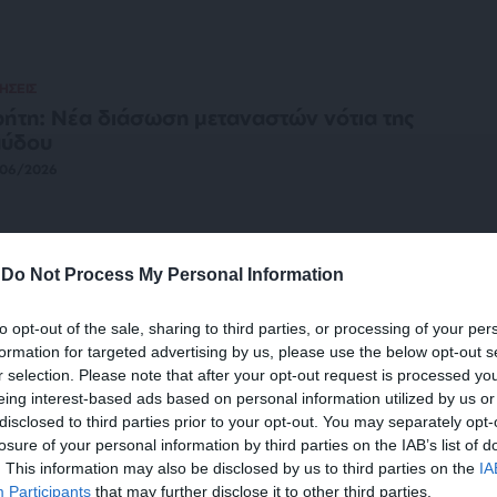
ΗΣΕΙΣ
ήτη: Νέα διάσωση μεταναστών νότια της
αύδου
/06/2026
-
Do Not Process My Personal Information
ΗΣΕΙΣ
ύδος: Επιχείρηση διάσωσης 31
to opt-out of the sale, sharing to third parties, or processing of your per
ταναστών – Αυξημένες μεταναστευτικές
formation for targeted advertising by us, please use the below opt-out s
έσεις στα θαλάσσια σύνορα
r selection. Please note that after your opt-out request is processed y
/05/2026
eing interest-based ads based on personal information utilized by us or
disclosed to third parties prior to your opt-out. You may separately opt-
losure of your personal information by third parties on the IAB’s list of
. This information may also be disclosed by us to third parties on the
IA
ΗΣΕΙΣ
Participants
that may further disclose it to other third parties.