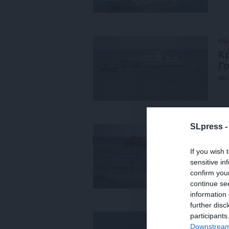
ΕΙΔ
Κρ
Γ
01
SLpress 
ΕΙΔ
Γα
If you wish 
με
sensitive in
πι
confirm you
14
continue se
information 
further disc
participants
ΕΙΔ
Downstream 