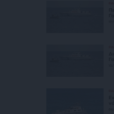
ΕΙΔ
Πε
Γ
17
ΕΙΔ
Δι
Γ
13
ΕΙΔ
Εν
νό
04