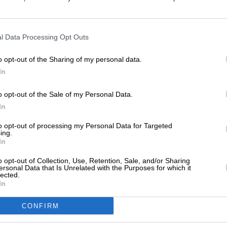
ο επιχειρήσεις διάσωσης μεταναστών σε
λούς Λιμένες και Γαύδο
ΕΝΙΣΧΥΣΤΕ ΤΟ
/03/2026
l Data Processing Opt Outs
Στηρίξτε με τη χορηγία σας για να επιβιώσει
η Αδέσμευτη Δημοσιογραφία του
o opt-out of the Sharing of my personal data.
SLpress.gr.
In
ΗΣΕΙΣ
ες αφίξεις μεταναστών σε Κρήτη και
o opt-out of the Sale of my Personal Data.
αύδο
ΔΩΡΕΑ
In
/03/2026
* Ελάχιστη συνεισφορά 5€
to opt-out of processing my Personal Data for Targeted
ing.
In
o opt-out of Collection, Use, Retention, Sale, and/or Sharing
ΗΣΕΙΣ
ersonal Data that Is Unrelated with the Purposes for which it
ύδος: Διασώσεις μεταναστών από το
lected.
In
μενικό
/03/2026
CONFIRM