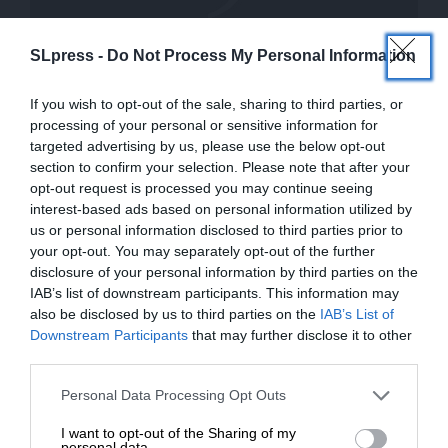
SLpress -
Do Not Process My Personal Information
ΕΙΔΗΣΕΙΣ
Έλληνας κρατείται για απόπειρα δολιοφθοράς σε
If you wish to opt-out of the sale, sharing to third parties, or
γερμανικά πολεμικά πλοία
processing of your personal or sensitive information for
04/02/2026
targeted advertising by us, please use the below opt-out
section to confirm your selection. Please note that after your
opt-out request is processed you may continue seeing
interest-based ads based on personal information utilized by
us or personal information disclosed to third parties prior to
your opt-out. You may separately opt-out of the further
disclosure of your personal information by third parties on the
IAB’s list of downstream participants. This information may
also be disclosed by us to third parties on the
IAB’s List of
ΕΝΙΣΧΥΣΤΕ ΤΟ
Downstream Participants
that may further disclose it to other
third parties.
Στηρίξτε με τη χορηγία σας για να
Personal Data Processing Opt Outs
ΕΙΔΗΣΕΙΣ
επιβιώσει η Αδέσμευτη
Κινέζοι στοχοθέτησαν με λέιζερ γερμανικό
I want to opt-out of the Sharing of my
Δημοσιογραφία του SLpress.gr.
personal data.