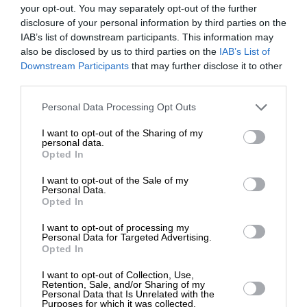
your opt-out. You may separately opt-out of the further
disclosure of your personal information by third parties on the
IAB’s list of downstream participants. This information may
also be disclosed by us to third parties on the
IAB’s List of
ΚΟΙΝΩΝΙΑ
ΦΩΤΟΡΕΠΟΡΤΑΖ
ΕΝΙΣΧΥΣΤΕ ΤΟ
Downstream Participants
Στο τελευταίο σκαλί η γυναικεία
that may further disclose it to other
επιχειρηματικότητα στην Ελλάδα
third parties.
ΜΑΡΤΙΔΟΥ ΜΕΛΑΧΡΟΙΝΗ
Στηρίξτε με τη χορηγία σας για να
03/06/2024
Personal Data Processing Opt Outs
επιβιώσει η Αδέσμευτη
I want to opt-out of the Sharing of my
Δημοσιογραφία του SLpress.gr.
personal data.
Opted In
I want to opt-out of the Sale of my
ΔΩΡΕΑ
Personal Data.
Opted In
ΕΠΙΣΤΡΟΦΗ ΣΤΗΝ ΑΡΧΗ ΤΗΣ ΣΕΛΙΔΑΣ
* Ελάχιστη συνεισφορά 5€
I want to opt-out of processing my
Personal Data for Targeted Advertising.
NEWSLETTER
Opted In
I want to opt-out of Collection, Use,
Retention, Sale, and/or Sharing of my
Personal Data that Is Unrelated with the
ΑΡΧΕΙΟ
Purposes for which it was collected.