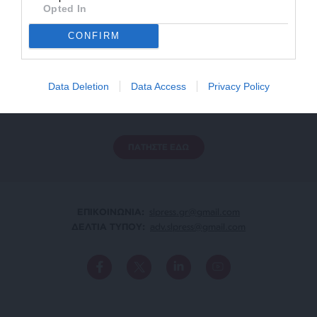
Opted In
CONFIRM
ΕΝΙΣΧΥΣΤΕ ΤΟ
Data Deletion
Data Access
Privacy Policy
Αδέσμευτη Δημοσιογραφία χωρίς τη δική σας χορηγία
είναι αδύνατη.
ΠΑΤΗΣΤΕ ΕΔΩ
ΕΠΙΚΟΙΝΩΝΙA:
slpress.gr@gmail.com
ΔΕΛΤΙΑ ΤΥΠΟΥ:
adv.slpress@gmail.com