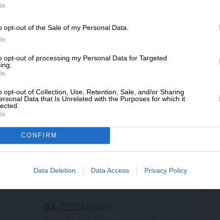
SLpress.gr.
In
o opt-out of the Sale of my Personal Data.
ΔΩΡΕΑ
In
ΙΝΩΝΙΑ
ΘΕΜΑ
ιο είναι το μοτίβο συμπεριφοράς ενός εν
* Ελάχιστη συνεισφορά 5€
to opt-out of processing my Personal Data for Targeted
νάμει γυναικοκτόνου
ing.
In
ΡΒΟΓΛΗ ΛΙΖΑ
/04/2024
o opt-out of Collection, Use, Retention, Sale, and/or Sharing
ersonal Data that Is Unrelated with the Purposes for which it
lected.
In
CONFIRM
ΕΠΙΣΤΡΟΦΗ ΣΤΗΝ ΑΡΧΗ ΤΗΣ ΣΕΛΙΔΑΣ
Data Deletion
Data Access
Privacy Policy
ΑΡΧΕΙΟ