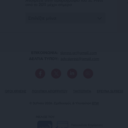
Ανατρέξτε στην αρθρογραφία του SL Press
από το 2011 μέχρι σήμερα
ΕΠΙΚΟΙΝΩΝΙA:
slpress.gr@gmail.com
ΔΕΛΤΙΑ ΤΥΠΟΥ:
adv.slpress@gmail.com
ΟΡΟΙ ΧΡΗΣΗΣ
ΠΟΛΙΤΙΚΗ ΑΠΟΡΡΗΤΟΥ
TAYTOTHTA
ΕΡΕΥΝΑ SLPRESS
© SLPress 2026. Σχεδιασμός & Υλοποίηση
BTW
ΜΕΛΟΣ ΤΟΥ
Πιστοποίηση Επιχείρησης