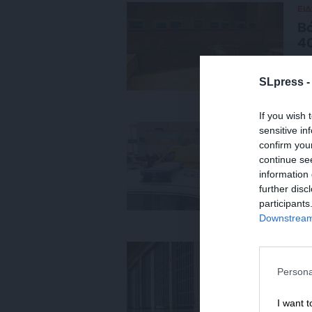
ΕΙΔ
Βό
4
26
SLpress 
If you wish 
ΚΟ
sensitive in
confirm you
Αμ
continue se
Με
information 
ασ
further disc
ΣΥ
participants
17/
Downstream 
ΚΟ
Στ
Persona
Δε
ΣΥ
I want t
10