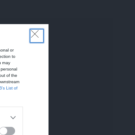
sonal or
ection to
ou may
 personal
out of the
 downstream
B’s List of