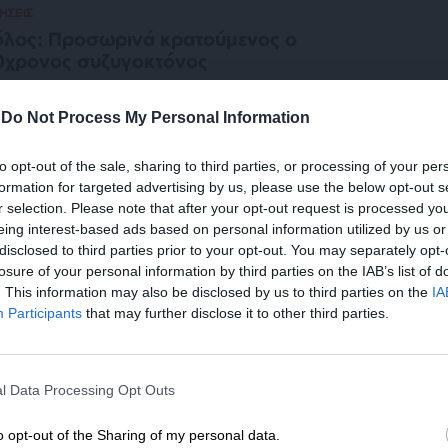
ΗΣΕΙΣ
λος: Προσωρινά κρατούμενος ο
0χρονος συζυγοκτόνος
/08/2025
-
Do Not Process My Personal Information
to opt-out of the sale, sharing to third parties, or processing of your per
ΙΝΩΝΙΑ
ΡΕΠΟΡΤΑΖ
formation for targeted advertising by us, please use the below opt-out s
r selection. Please note that after your opt-out request is processed y
ετανόητος ο γυναικοκτόνος του
eing interest-based ads based on personal information utilized by us or
νιδίου – Τι υποστήριξε στους
disclosed to third parties prior to your opt-out. You may separately opt-
τυνομικούς
losure of your personal information by third parties on the IAB’s list of
ΝΤΑΞΗ
. This information may also be disclosed by us to third parties on the
IA
05/2024
Participants
that may further disclose it to other third parties.
ΕΝΙΣΧΥΣΤΕ ΤΟ
ΙΝΩΝΙΑ
ΡΕΠΟΡΤΑΖ
ο Τζάνειο ο 39χρονος γυναικοκτόνος –
l Data Processing Opt Outs
ν τον δέχθηκαν στον Κορυδαλλό
Στηρίξτε με τη χορηγία σας για να επιβιώσει
η Αδέσμευτη Δημοσιογραφία του
ΝΤΑΞΗ
o opt-out of the Sharing of my personal data.
/04/2024