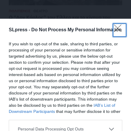
ΠΟΛΙΤΙΣΜΟΣ
ΘΕΑΤΡΟ
O “Δον Κάρλος” του Σίλλερ και το κίνημα του
Ρομαντισμού
SLpress -
Do Not Process My Personal Information
ΤΖΙΟΛΑΣ ΕΛΕΥΘΕΡΙΟΣ
30/12/2024
If you wish to opt-out of the sale, sharing to third parties, or
processing of your personal or sensitive information for
targeted advertising by us, please use the below opt-out
section to confirm your selection. Please note that after your
opt-out request is processed you may continue seeing
interest-based ads based on personal information utilized by
us or personal information disclosed to third parties prior to
your opt-out. You may separately opt-out of the further
disclosure of your personal information by third parties on the
IAB’s list of downstream participants. This information may
also be disclosed by us to third parties on the
IAB’s List of
ΕΝΙΣΧΥΣΤΕ ΤΟ
Downstream Participants
that may further disclose it to other
third parties.
ΕΠΙΣΤΡΟΦΗ ΣΤΗΝ ΑΡΧΗ ΤΗΣ ΣΕΛΙΔΑΣ
Στηρίξτε με τη χορηγία σας για να
Personal Data Processing Opt Outs