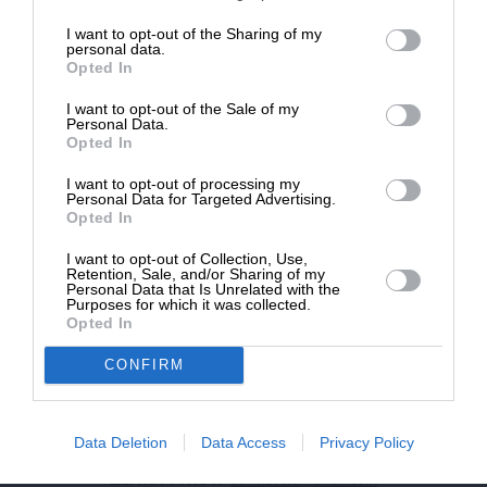
επιβιώσει η Αδέσμευτη
I want to opt-out of the Sharing of my
NEWSLETTER
Δημοσιογραφία του SLpress.gr.
personal data.
Opted In
I want to opt-out of the Sale of my
ΑΡΧΕΙΟ
ΔΩΡΕΑ
Personal Data.
Opted In
* Ελάχιστη συνεισφορά 5€
I want to opt-out of processing my
Personal Data for Targeted Advertising.
Opted In
ΕΝΙΣΧΥΣΤΕ ΤΟ
I want to opt-out of Collection, Use,
Retention, Sale, and/or Sharing of my
Αδέσμευτη Δημοσιογραφία χωρίς τη δική σας χορηγία
Personal Data that Is Unrelated with the
είναι αδύνατη.
Purposes for which it was collected.
Opted In
ΠΑΤΗΣΤΕ ΕΔΩ
CONFIRM
Data Deletion
Data Access
Privacy Policy
ΕΠΙΚΟΙΝΩΝΙA:
slpress.gr@gmail.com
ΔΕΛΤΙΑ ΤΥΠΟΥ:
adv.slpress@gmail.com