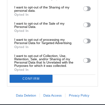
επιβιώσει η Αδέσμευτη
I want to opt-out of the Sharing of my
NEWSLETTER
Δημοσιογραφία του SLpress.gr.
personal data.
Opted In
I want to opt-out of the Sale of my
ΑΡΧΕΙΟ
ΔΩΡΕΑ
Personal Data.
Opted In
* Ελάχιστη συνεισφορά 5€
I want to opt-out of processing my
Personal Data for Targeted Advertising.
Opted In
ΕΝΙΣΧΥΣΤΕ ΤΟ
I want to opt-out of Collection, Use,
Retention, Sale, and/or Sharing of my
Αδέσμευτη Δημοσιογραφία χωρίς τη δική σας χορηγία
Personal Data that Is Unrelated with the
είναι αδύνατη.
Purposes for which it was collected.
Opted In
ΠΑΤΗΣΤΕ ΕΔΩ
CONFIRM
Data Deletion
Data Access
Privacy Policy
ΕΠΙΚΟΙΝΩΝΙA:
slpress.gr@gmail.com
ΔΕΛΤΙΑ ΤΥΠΟΥ:
adv.slpress@gmail.com