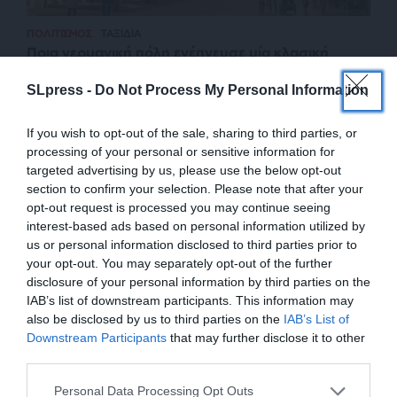
ΠΟΛΙΤΙΣΜΟΣ
ΤΑΞΙΔΙΑ
Ποια γερμανική πόλη ενέπνευσε μία κλασική
ταινία τρόμου
SLpress -
Do Not Process My Personal Information
ΚΑΛΟΠΟΥΛΟΥ ΜΑΡΙΑ
26/03/2025
If you wish to opt-out of the sale, sharing to third parties, or
processing of your personal or sensitive information for
targeted advertising by us, please use the below opt-out
section to confirm your selection. Please note that after your
opt-out request is processed you may continue seeing
interest-based ads based on personal information utilized by
us or personal information disclosed to third parties prior to
your opt-out. You may separately opt-out of the further
disclosure of your personal information by third parties on the
IAB’s list of downstream participants. This information may
also be disclosed by us to third parties on the
IAB’s List of
ΕΝΙΣΧΥΣΤΕ ΤΟ
Downstream Participants
that may further disclose it to other
third parties.
ΕΠΙΣΤΡΟΦΗ ΣΤΗΝ ΑΡΧΗ ΤΗΣ ΣΕΛΙΔΑΣ
Στηρίξτε με τη χορηγία σας για να
Personal Data Processing Opt Outs