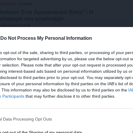
ΛΙΤΙΣΜΟΣ
ΣΙΝΕΜΑ
orizon: Ένα Αμερικανικό Έπος”: Η
ιστροφή του γουέστερν
ΗΜΑΤΙΔΗΣ ΠΑΡΗΣ
/06/2024
-
Do Not Process My Personal Information
to opt-out of the sale, sharing to third parties, or processing of your per
ΛΙΤΙΣΜΟΣ
ΣΙΝΕΜΑ
formation for targeted advertising by us, please use the below opt-out s
ι Άποικοι”: Ένα ενδιαφέρον χιλιανό
r selection. Please note that after your opt-out request is processed y
ουέστερν
eing interest-based ads based on personal information utilized by us or
ΗΜΑΤΙΔΗΣ ΠΑΡΙΣ
disclosed to third parties prior to your opt-out. You may separately opt-
/03/2024
losure of your personal information by third parties on the IAB’s list of
. This information may also be disclosed by us to third parties on the
IA
Participants
that may further disclose it to other third parties.
ΛΤΙΑ ΤΥΠΟΥ
ΕΝΙΣΧΥΣΤΕ ΤΟ
ellowstone»: Όλες οι σεζόν και τα δύο
igin stories του επικού γουέστερν στην
l Data Processing Opt Outs
Στηρίξτε με τη χορηγία σας για να επιβιώσει
λάδα αποκλειστικά στην COSMOTE TV
η Αδέσμευτη Δημοσιογραφία του
o opt-out of the Sharing of my personal data.