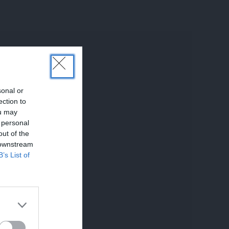
sonal or
ection to
ou may
 personal
out of the
 downstream
B’s List of