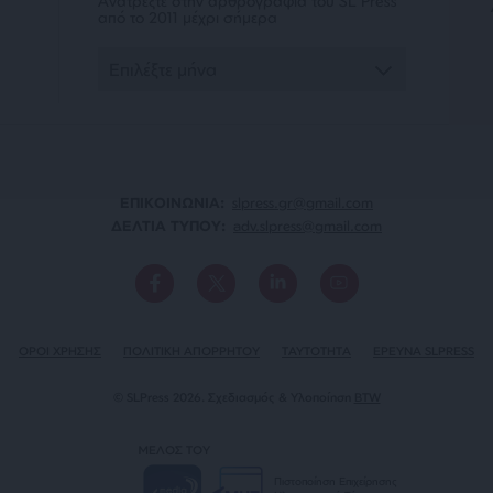
Ανατρέξτε στην αρθρογραφία του SL Press
από το 2011 μέχρι σήμερα
ΕΠΙΚΟΙΝΩΝΙA:
slpress.gr@gmail.com
ΔΕΛΤΙΑ ΤΥΠΟΥ:
adv.slpress@gmail.com
ΟΡΟΙ ΧΡΗΣΗΣ
ΠΟΛΙΤΙΚΗ ΑΠΟΡΡΗΤΟΥ
TAYTOTHTA
ΕΡΕΥΝΑ SLPRESS
© SLPress 2026. Σχεδιασμός & Υλοποίηση
BTW
ΜΕΛΟΣ ΤΟΥ
Πιστοποίηση Επιχείρησης