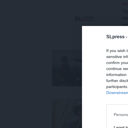
ΠΟ
“H
επ
ΜΝ
29
SLpress 
If you wish 
ΠΟ
sensitive in
“Ο
confirm you
γ
continue se
ΜΝ
information 
22
further disc
participants
Downstream 
ΔΕ
«Y
or
Persona
Ελ
I want t