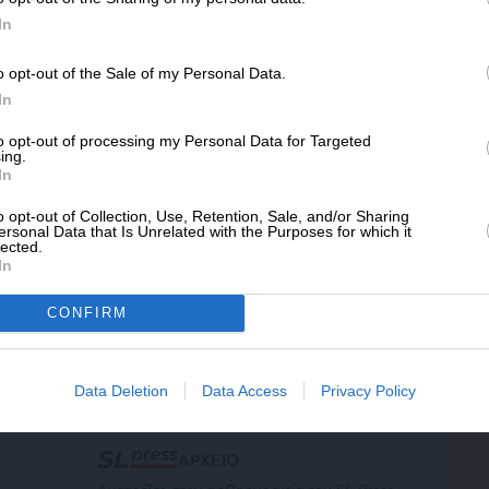
12/2023
SLpress.gr.
In
o opt-out of the Sale of my Personal Data.
ΔΩΡΕΑ
ΛΙΤΙΣΜΟΣ
ΘΕΜΑ
In
α ντοκιμαντέρ για τον μαέστρο Ένιο
* Ελάχιστη συνεισφορά 5€
ορικόνε
to opt-out of processing my Personal Data for Targeted
ing.
ΚΟΚΑΠΗΣ ΓΙΩΡΓΟΣ
In
12/2023
o opt-out of Collection, Use, Retention, Sale, and/or Sharing
ersonal Data that Is Unrelated with the Purposes for which it
lected.
In
CONFIRM
ΕΠΙΣΤΡΟΦΗ ΣΤΗΝ ΑΡΧΗ ΤΗΣ ΣΕΛΙΔΑΣ
Data Deletion
Data Access
Privacy Policy
ΑΡΧΕΙΟ