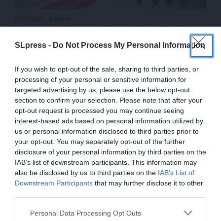
ΠΟΛΙΤΙΚΗ
ΑΠΟΨΗ
Σε αχαρτογράφητα νερά η μετεκλογική Ευρώπη
ΜΠΑΚΑΤΣΙΑΝΟΣ ΓΙΩΡΓΟΣ
SLpress -
Do Not Process My Personal Information
19/07/2024
If you wish to opt-out of the sale, sharing to third parties, or
processing of your personal or sensitive information for
targeted advertising by us, please use the below opt-out
section to confirm your selection. Please note that after your
opt-out request is processed you may continue seeing
interest-based ads based on personal information utilized by
us or personal information disclosed to third parties prior to
your opt-out. You may separately opt-out of the further
disclosure of your personal information by third parties on the
IAB’s list of downstream participants. This information may
also be disclosed by us to third parties on the
IAB’s List of
ΕΝΙΣΧΥΣΤΕ ΤΟ
Downstream Participants
that may further disclose it to other
third parties.
ΕΠΙΣΤΡΟΦΗ ΣΤΗΝ ΑΡΧΗ ΤΗΣ ΣΕΛΙΔΑΣ
Στηρίξτε με τη χορηγία σας για να
Personal Data Processing Opt Outs