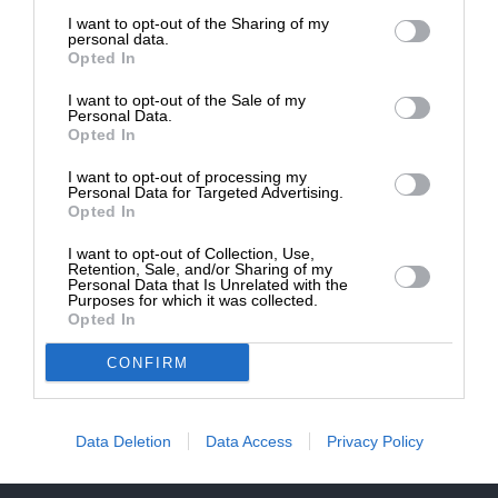
επιβιώσει η Αδέσμευτη
NEWSLETTER
I want to opt-out of the Sharing of my
Δημοσιογραφία του SLpress.gr.
personal data.
Opted In
ΑΡΧΕΙΟ
I want to opt-out of the Sale of my
ΔΩΡΕΑ
Personal Data.
Opted In
* Ελάχιστη συνεισφορά 5€
I want to opt-out of processing my
Personal Data for Targeted Advertising.
Opted In
ΕΝΙΣΧΥΣΤΕ ΤΟ
I want to opt-out of Collection, Use,
Αδέσμευτη Δημοσιογραφία χωρίς τη δική σας χορηγία
Retention, Sale, and/or Sharing of my
είναι αδύνατη.
Personal Data that Is Unrelated with the
Purposes for which it was collected.
Opted In
ΠΑΤΗΣΤΕ ΕΔΩ
CONFIRM
Data Deletion
Data Access
Privacy Policy
ΕΠΙΚΟΙΝΩΝΙA:
slpress.gr@gmail.com
ΔΕΛΤΙΑ ΤΥΠΟΥ:
adv.slpress@gmail.com