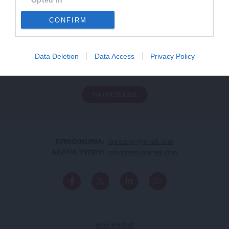
Opted In
CONFIRM
ΕΝΙΣΧΥΣΤΕ ΤΟ
Αδέσμευτη Δημοσιογραφία χωρίς τη δική σας χορηγία
Data Deletion
Data Access
Privacy Policy
είναι αδύνατη.
ΠΑΤΗΣΤΕ ΕΔΩ
ΕΠΙΚΟΙΝΩΝΙA:
slpress.gr@gmail.com
ΔΕΛΤΙΑ ΤΥΠΟΥ:
adv.slpress@gmail.com
ΟΡΟΙ ΧΡΗΣΗΣ