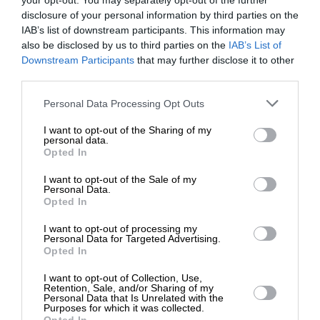
your opt-out. You may separately opt-out of the further
disclosure of your personal information by third parties on the
IAB’s list of downstream participants. This information may
also be disclosed by us to third parties on the
IAB’s List of
ΕΥ ΖΗΝ
ΤΑΞΙΔΙΑ
ΕΝΙΣΧΥΣΤΕ ΤΟ
Downstream Participants
that may further disclose it to other
Η Λήμνος ως γαστρονομικός προορισμός
third parties.
ΒΟΤΣΗ ΕΙΡΗΝΗ
09/08/2024
Στηρίξτε με τη χορηγία σας για να
Personal Data Processing Opt Outs
επιβιώσει η Αδέσμευτη
I want to opt-out of the Sharing of my
Δημοσιογραφία του SLpress.gr.
personal data.
Opted In
I want to opt-out of the Sale of my
ΔΩΡΕΑ
Personal Data.
ΕΠΙΣΤΡΟΦΗ ΣΤΗΝ ΑΡΧΗ ΤΗΣ ΣΕΛΙΔΑΣ
Opted In
* Ελάχιστη συνεισφορά 5€
I want to opt-out of processing my
Personal Data for Targeted Advertising.
NEWSLETTER
Opted In
I want to opt-out of Collection, Use,
Retention, Sale, and/or Sharing of my
ΑΡΧΕΙΟ
Personal Data that Is Unrelated with the
Purposes for which it was collected.