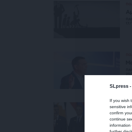
ΠΟ
Α
ΠΑ
17/
ΠΟ
Μ
ΠΑ
25/
SLpress 
If you wish 
ΚΟ
sensitive in
Πο
confirm you
continue se
ΚΟ
14/
information 
further disc