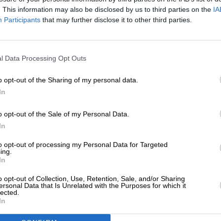
. This information may also be disclosed by us to third parties on the
IA
Participants
that may further disclose it to other third parties.
ΗΣΕΙΣ
ΕΝΙΣΧΥΣΤΕ ΤΟ
λεφώνησε σε πάνω από έξι Ευρωπαίους
l Data Processing Opt Outs
έτες ο Ζελένσκι μετά τον “πάγο” από τον
Στηρίξτε με τη χορηγία σας για να επιβιώσει
ραμπ
η Αδέσμευτη Δημοσιογραφία του
o opt-out of the Sharing of my personal data.
/02/2025
SLpress.gr.
In
o opt-out of the Sale of my Personal Data.
ΗΣΕΙΣ
ΔΩΡΕΑ
In
ρωθυπουργός Βρετανίας: Θα παραστούν
* Ελάχιστη συνεισφορά 5€
έσβεις στην ορκωμοσία του Τραμπ
to opt-out of processing my Personal Data for Targeted
ing.
01/2025
In
o opt-out of Collection, Use, Retention, Sale, and/or Sharing
ersonal Data that Is Unrelated with the Purposes for which it
lected.
In
ΗΣΕΙΣ
ντογάν: Δύο ηγέτες έχουν μείνει εγώ και