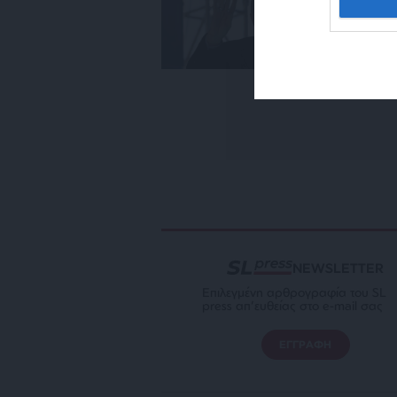
ο 
08
NEWSLETTER
Επιλεγμένη αρθρογραφία του SL
press απ’ευθείας στο e-mail σας
ΕΓΓΡΑΦΗ