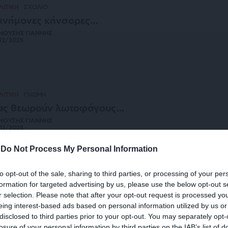
ΛΙΤΙΚΗ
ΣΧΟΛΙΟ
μνήμονες κήνσορες…
ΝΟΥΣΗΣ ΓΙΑΝΝΗΣ
12/2025
ΛΙΤΙΚΗ
ΓΝΩΜΗ
ας θεωρούν λωτοφάγους…
ΝΟΥΣΗΣ ΓΙΑΝΝΗΣ
11/2025
-
Do Not Process My Personal Information
to opt-out of the sale, sharing to third parties, or processing of your per
ΜΠΡΑ
ΣΧΟΛΙΟ
formation for targeted advertising by us, please use the below opt-out s
ιους αντιπαθεί ο Τραμπ, οέο;
r selection. Please note that after your opt-out request is processed y
eing interest-based ads based on personal information utilized by us or
ΜΠΡΑ
10/2025
disclosed to third parties prior to your opt-out. You may separately opt-
losure of your personal information by third parties on the IAB’s list of