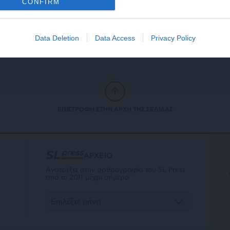
CONFIRM
Πούτιν!
/12/2024
Data Deletion
Data Access
Privacy Policy
ΕΠΙΣΤΡΟΦΗ ΣΤΗΝ ΑΡΧΗ ΤΗΣ ΣΕΛΙΔΑΣ
ΑΡΧΕΙΟ
Ανατρέξτε στην αρθρογραφία του SL Press
από το 2011 μέχρι σήμερα