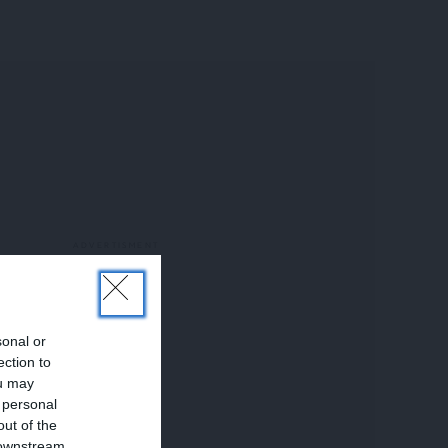
sonal or
ection to
ou may
 personal
out of the
 downstream