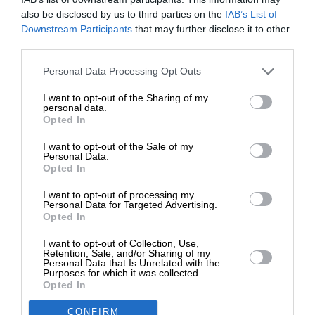
ΚΑΪΤΑΤΖΗΣ ΦΙΛΗΣ
also be disclosed by us to third parties on the
IAB’s List of
15/02/2025
ΕΝΙΣΧΥΣΤΕ ΤΟ
Downstream Participants
that may further disclose it to other
third parties.
Στηρίξτε με τη χορηγία σας για να
Personal Data Processing Opt Outs
επιβιώσει η Αδέσμευτη
I want to opt-out of the Sharing of my
Δημοσιογραφία του SLpress.gr.
personal data.
Opted In
I want to opt-out of the Sale of my
ΔΩΡΕΑ
Personal Data.
Opted In
* Ελάχιστη συνεισφορά 5€
I want to opt-out of processing my
Personal Data for Targeted Advertising.
Opted In
I want to opt-out of Collection, Use,
Retention, Sale, and/or Sharing of my
Personal Data that Is Unrelated with the
Purposes for which it was collected.
Opted In
ΔΕΛΤΙΑ ΤΥΠΟΥ
CONFIRM