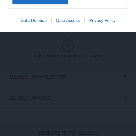
3 χρόνια incharge: Το ταξίδι της ηλεκτροκίνησης
αναπτύσσεται με γοργούς ρυθμούς
26/10/2024
Data Deletion
Data Access
Privacy Policy
ΕΠΙΣΤΡΟΦΗ ΣΤΗΝ ΑΡΧΗ ΤΗΣ ΣΕΛΙΔΑΣ
NEWSLETTER
ΑΡΧΕΙΟ
ΕΝΙΣΧΥΣΤΕ ΤΟ