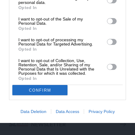
που διακίνησε γυμνές φωτογραφίες συνομήλικής
Δημοσιογραφία του SLpress.gr.
personal data.
του
Opted In
05/04/2024
I want to opt-out of the Sale of my
ΔΩΡΕΑ
Personal Data.
Opted In
* Ελάχιστη συνεισφορά 5€
I want to opt-out of processing my
Personal Data for Targeted Advertising.
Opted In
I want to opt-out of Collection, Use,
Retention, Sale, and/or Sharing of my
Personal Data that Is Unrelated with the
Purposes for which it was collected.
Opted In
CONFIRM
ΕΠΙΣΤΡΟΦΗ ΣΤΗΝ ΑΡΧΗ ΤΗΣ ΣΕΛΙΔΑΣ
Data Deletion
Data Access
Privacy Policy
NEWSLETTER