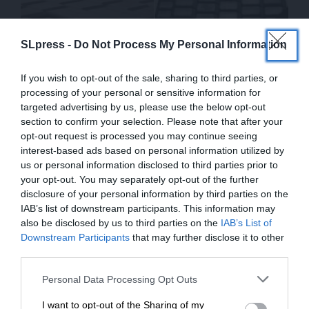
SLpress -
Do Not Process My Personal Information
ΕΙΔΗΣΕΙΣ
Συνελήφθη 24χρονος για πορνογραφία ανηλίκων
και εκδικητική πορνογραφία
If you wish to opt-out of the sale, sharing to third parties, or
processing of your personal or sensitive information for
04/07/2024
targeted advertising by us, please use the below opt-out
section to confirm your selection. Please note that after your
opt-out request is processed you may continue seeing
interest-based ads based on personal information utilized by
us or personal information disclosed to third parties prior to
your opt-out. You may separately opt-out of the further
disclosure of your personal information by third parties on the
IAB’s list of downstream participants. This information may
also be disclosed by us to third parties on the
IAB’s List of
ΕΝΙΣΧΥΣΤΕ ΤΟ
Downstream Participants
that may further disclose it to other
third parties.
Στηρίξτε με τη χορηγία σας για να
Personal Data Processing Opt Outs
ΕΙΔΗΣΕΙΣ
επιβιώσει η Αδέσμευτη
Θεσσαλονίκη: Ελεύθερος υπό όρους ο 13χρονος
I want to opt-out of the Sharing of my