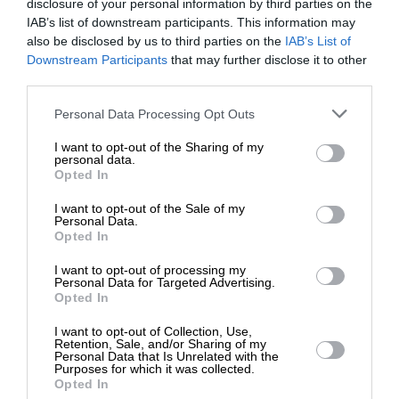
disclosure of your personal information by third parties on the
IAB’s list of downstream participants. This information may
ΠΟΛΙΤΙΣΜΟΣ
ΠΟΙΗΜΑ
also be disclosed by us to third parties on the
IAB’s List of
Κβαντικής διεμπλοκής μεμβράνη διαφυσαλλιδική
ΕΝΙΣΧΥΣΤΕ ΤΟ
Downstream Participants
that may further disclose it to other
ΜΠΟΥΡΑΣ ΚΩΝΣΤΑΝΤΙΝΟΣ
third parties.
07/01/2025
Στηρίξτε με τη χορηγία σας για να
Personal Data Processing Opt Outs
επιβιώσει η Αδέσμευτη
I want to opt-out of the Sharing of my
Δημοσιογραφία του SLpress.gr.
personal data.
Opted In
I want to opt-out of the Sale of my
ΕΠΙΣΤΡΟΦΗ ΣΤΗΝ ΑΡΧΗ ΤΗΣ ΣΕΛΙΔΑΣ
ΔΩΡΕΑ
Personal Data.
Opted In
* Ελάχιστη συνεισφορά 5€
I want to opt-out of processing my
NEWSLETTER
Personal Data for Targeted Advertising.
Opted In
I want to opt-out of Collection, Use,
ΑΡΧΕΙΟ
Retention, Sale, and/or Sharing of my
Personal Data that Is Unrelated with the
Purposes for which it was collected.
Opted In