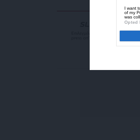
I want t
of my P
was col
Opted 
NEWSLETTER
Επιλεγμένη αρθρογραφία του SL
press απ’ευθείας στο e-mail σας
ΕΓΓΡΑΦΗ