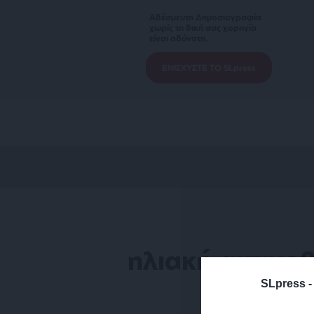
Αδέσμευτη Δημοσιογραφία
χωρίς τη δική σας χορηγία
είναι αδύνατη.
ΕΝΙΣΧΥΣΤΕ ΤΟ SLpress
ηλιακή ακτινο
SLpress 