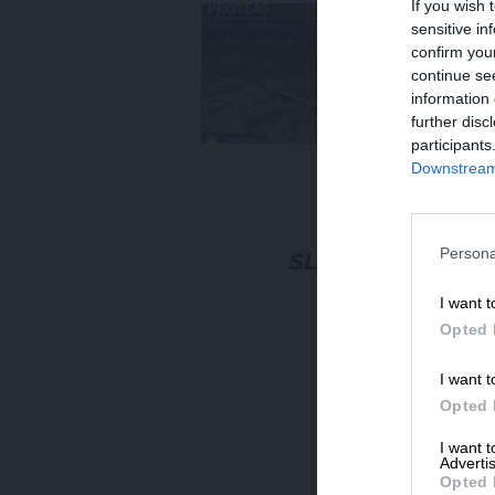
If you wish 
ΕΝ
sensitive in
Πρ
confirm you
στ
continue se
ΗΛ
information 
18/
further disc
participants
Downstream 
ΕΥ
Πώ
Persona
δέ
ΠΑ
13
I want t
Opted 
I want t
Opted 
I want 
Advertis
Opted 