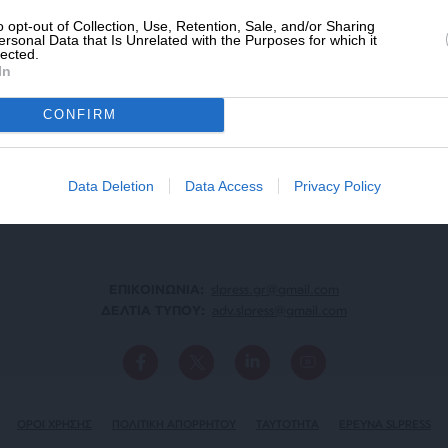
o opt-out of Collection, Use, Retention, Sale, and/or Sharing
ersonal Data that Is Unrelated with the Purposes for which it
lected.
In
ΑΡΧΕΙΟ
Ανατρέξτε στην αρθρογραφία του SL Press
CONFIRM
από το 2011 μέχρι σήμερα
Data Deletion
Data Access
Privacy Policy
ΕΠΙΚΟΙΝΩΝΙA:
slpress.gr@gmail.com
ΔΕΛΤΙΑ ΤΥΠΟΥ:
adv.slpress@gmail.com
ΟΡΟΙ ΧΡΗΣΗΣ
ΠΟΛΙΤΙΚΗ ΑΠΟΡΡΗΤΟΥ
TAYTOTHTA
ΕΡΕΥΝΑ SLPRESS