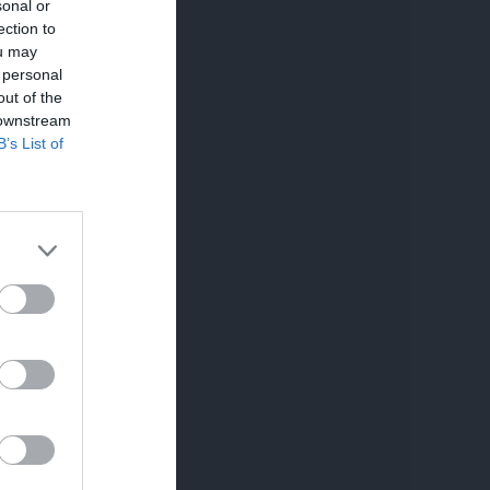
sonal or
ection to
ou may
 personal
out of the
 downstream
B’s List of