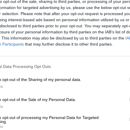
to opt-out of the sale, sharing to third parties, or processing of your per
ΕΡΓΕΙΑ
ΘΕΜΑ
formation for targeted advertising by us, please use the below opt-out s
ωτέας: Πρόγραμμα ηλιακής ενέργειας
r selection. Please note that after your opt-out request is processed y
ην Κύπρο
eing interest-based ads based on personal information utilized by us or
ΙΑΔΗΣ ΠΑΝΤΙΑΣ
disclosed to third parties prior to your opt-out. You may separately opt-
11/2024
losure of your personal information by third parties on the IAB’s list of
. This information may also be disclosed by us to third parties on the
IA
Participants
that may further disclose it to other third parties.
 ΖΗΝ
ΔΙΑΤΡΟΦΗ
ΕΝΙΣΧΥΣΤΕ ΤΟ
ς να προστατεύσουμε διατροφικά το
l Data Processing Opt Outs
ρμα μας από τον ήλιο
Στηρίξτε με τη χορηγία σας για να επιβιώσει
ΡΙΣΗ ΜΑΡΙΑ
η Αδέσμευτη Δημοσιογραφία του
/06/2024
o opt-out of the Sharing of my personal data.
SLpress.gr.
In
o opt-out of the Sale of my Personal Data.
ΔΩΡΕΑ
In
* Ελάχιστη συνεισφορά 5€
to opt-out of processing my Personal Data for Targeted
ing.
In
ΕΠΙΣΤΡΟΦΗ ΣΤΗΝ ΑΡΧΗ ΤΗΣ ΣΕΛΙΔΑΣ