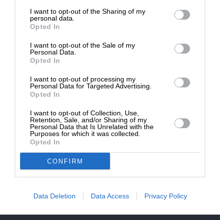
επιβιώσει η Αδέσμευτη
NEWSLETTER
I want to opt-out of the Sharing of my
Δημοσιογραφία του SLpress.gr.
personal data.
Opted In
ΑΡΧΕΙΟ
I want to opt-out of the Sale of my
ΔΩΡΕΑ
Personal Data.
Opted In
* Ελάχιστη συνεισφορά 5€
I want to opt-out of processing my
Personal Data for Targeted Advertising.
Opted In
ΕΝΙΣΧΥΣΤΕ ΤΟ
I want to opt-out of Collection, Use,
Αδέσμευτη Δημοσιογραφία χωρίς τη δική σας χορηγία
Retention, Sale, and/or Sharing of my
είναι αδύνατη.
Personal Data that Is Unrelated with the
Purposes for which it was collected.
Opted In
ΠΑΤΗΣΤΕ ΕΔΩ
CONFIRM
Data Deletion
Data Access
Privacy Policy
ΕΠΙΚΟΙΝΩΝΙA:
slpress.gr@gmail.com
ΔΕΛΤΙΑ ΤΥΠΟΥ:
adv.slpress@gmail.com