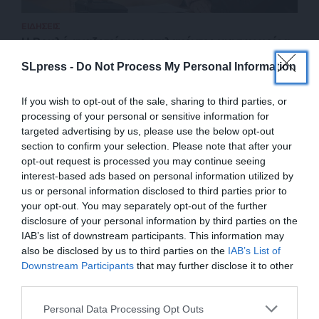
ΕΙΔΗΣΕΙΣ
Η Βουλή αναζητεί τους επιλαχόντες για την μοίρα
της έδρας του Όθωνα Ηλιόπουλου
SLpress -
Do Not Process My Personal Information
10/08/2024
If you wish to opt-out of the sale, sharing to third parties, or
processing of your personal or sensitive information for
targeted advertising by us, please use the below opt-out
section to confirm your selection. Please note that after your
opt-out request is processed you may continue seeing
interest-based ads based on personal information utilized by
us or personal information disclosed to third parties prior to
your opt-out. You may separately opt-out of the further
disclosure of your personal information by third parties on the
IAB’s list of downstream participants. This information may
also be disclosed by us to third parties on the
IAB’s List of
ΕΝΙΣΧΥΣΤΕ ΤΟ
Downstream Participants
that may further disclose it to other
third parties.
ΕΠΙΣΤΡΟΦΗ ΣΤΗΝ ΑΡΧΗ ΤΗΣ ΣΕΛΙΔΑΣ
Στηρίξτε με τη χορηγία σας για να
Personal Data Processing Opt Outs