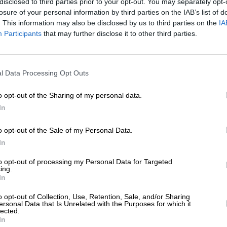
disclosed to third parties prior to your opt-out. You may separately opt-
ΕΣ
IN MEMORIAM
losure of your personal information by third parties on the IAB’s list of
συμβολή του Μιχάλη Χαραλαμπίδη στην
. This information may also be disclosed by us to third parties on the
IA
τορία των ιδεών
Participants
that may further disclose it to other third parties.
ΤΖΙΔΗΣ ΒΛΑΣΗΣ
/03/2024
ΕΝΙΣΧΥΣΤΕ ΤΟ
l Data Processing Opt Outs
Στηρίξτε με τη χορηγία σας για να επιβιώσει
η Αδέσμευτη Δημοσιογραφία του
o opt-out of the Sharing of my personal data.
SLpress.gr.
In
o opt-out of the Sale of my Personal Data.
ΕΠΙΣΤΡΟΦΗ ΣΤΗΝ ΑΡΧΗ ΤΗΣ ΣΕΛΙΔΑΣ
ΔΩΡΕΑ
In
* Ελάχιστη συνεισφορά 5€
to opt-out of processing my Personal Data for Targeted
ing.
In
ΑΡΧΕΙΟ
Ανατρέξτε στην αρθρογραφία του SL Press
o opt-out of Collection, Use, Retention, Sale, and/or Sharing
από το 2011 μέχρι σήμερα
ersonal Data that Is Unrelated with the Purposes for which it
lected.
In