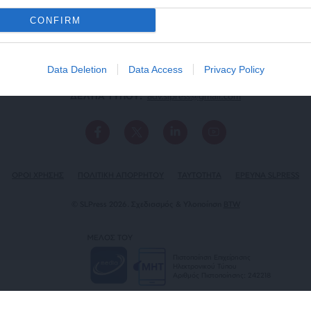
CONFIRM
Data Deletion
Data Access
Privacy Policy
ΕΠΙΚΟΙΝΩΝΙA:
slpress.gr@gmail.com
ΔΕΛΤΙΑ ΤΥΠΟΥ:
adv.slpress@gmail.com
ΟΡΟΙ ΧΡΗΣΗΣ
ΠΟΛΙΤΙΚΗ ΑΠΟΡΡΗΤΟΥ
TAYTOTHTA
ΕΡΕΥΝΑ SLPRESS
© SLPress 2026. Σχεδιασμός & Υλοποίηση
BTW
ΜΕΛΟΣ ΤΟΥ
Πιστοποίηση Επιχείρησης
Ηλεκτρονικού Τύπου
Αριθμός Πιστοποίησης: 242218