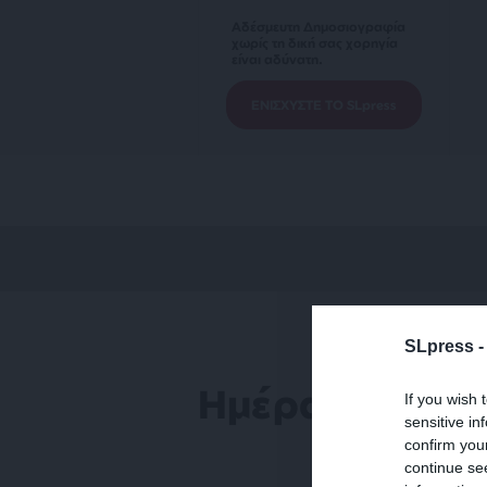
Αδέσμευτη Δημοσιογραφία
χωρίς τη δική σας χορηγία
είναι αδύνατη.
ΕΝΙΣΧΥΣΤΕ ΤΟ SLpress
SLpress 
Ημέρα Μνήμης
If you wish 
sensitive in
confirm you
continue se