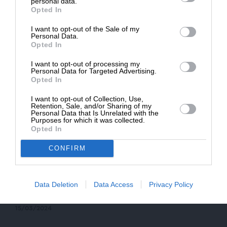
personal data.
Opted In
I want to opt-out of the Sale of my
ΔΩΡΕΑ
Personal Data.
Opted In
* Ελάχιστη συνεισφορά 5€
I want to opt-out of processing my
Personal Data for Targeted Advertising.
Opted In
I want to opt-out of Collection, Use,
Retention, Sale, and/or Sharing of my
Personal Data that Is Unrelated with the
Purposes for which it was collected.
Opted In
CONFIRM
ΠΟΛΙΤΙΚΗ
ΑΠΟΨΗ
Άξιζε τα μαζικά πυρά η αναφορά Κουτσούμπα για
Data Deletion
Data Access
Privacy Policy
τους sugar daddies;
ΡΟΥΠΑΣ ΗΡΑΚΛΗΣ
15/03/2024