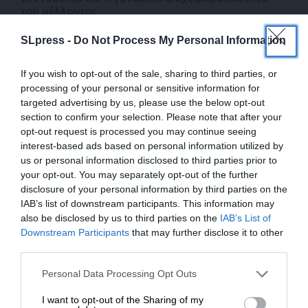
του μέλλοντος
08/03/2025
SLpress -
Do Not Process My Personal Information
If you wish to opt-out of the sale, sharing to third parties, or
processing of your personal or sensitive information for
targeted advertising by us, please use the below opt-out
section to confirm your selection. Please note that after your
opt-out request is processed you may continue seeing
interest-based ads based on personal information utilized by
us or personal information disclosed to third parties prior to
your opt-out. You may separately opt-out of the further
disclosure of your personal information by third parties on the
IAB’s list of downstream participants. This information may
ΕΙΔΗΣΕΙΣ
also be disclosed by us to third parties on the
IAB’s List of
Κωνσταντινούπολη: Απαγόρευση
ΕΝΙΣΧΥΣΤΕ ΤΟ
Downstream Participants
that may further disclose it to other
συγκεντρώσεων για την Ημέρα της Γυναίκας
third parties.
07/03/2025
Στηρίξτε με τη χορηγία σας για να
Personal Data Processing Opt Outs
επιβιώσει η Αδέσμευτη
I want to opt-out of the Sharing of my
Δημοσιογραφία του SLpress.gr.