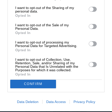
επιβιώσει η Αδέσμευτη
I want to opt-out of the Sharing of my
NEWSLETTER
Δημοσιογραφία του SLpress.gr.
personal data.
Opted In
I want to opt-out of the Sale of my
ΑΡΧΕΙΟ
ΔΩΡΕΑ
Personal Data.
Opted In
* Ελάχιστη συνεισφορά 5€
I want to opt-out of processing my
Personal Data for Targeted Advertising.
Opted In
ΕΝΙΣΧΥΣΤΕ ΤΟ
I want to opt-out of Collection, Use,
Retention, Sale, and/or Sharing of my
Αδέσμευτη Δημοσιογραφία χωρίς τη δική σας χορηγία
Personal Data that Is Unrelated with the
είναι αδύνατη.
Purposes for which it was collected.
Opted In
ΠΑΤΗΣΤΕ ΕΔΩ
CONFIRM
Data Deletion
Data Access
Privacy Policy
ΕΠΙΚΟΙΝΩΝΙA:
slpress.gr@gmail.com
ΔΕΛΤΙΑ ΤΥΠΟΥ:
adv.slpress@gmail.com