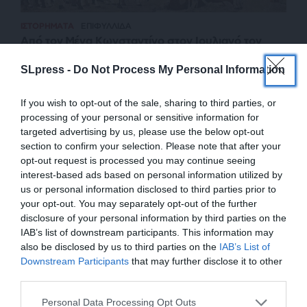
ΙΣΤΟΡΗΜΑΤΑ
ΕΠΙΦΥΛΛΙΔΑ
Από τον Μέγα Κωνσταντίνο στον Ιουλιανό τον
Παραβάτη
SLpress -
Do Not Process My Personal Information
ΚΑΛΟΓΕΡΙΔΟΥ ΚΡΙΝΙΩ
26/01/2025
If you wish to opt-out of the sale, sharing to third parties, or
processing of your personal or sensitive information for
targeted advertising by us, please use the below opt-out
section to confirm your selection. Please note that after your
opt-out request is processed you may continue seeing
interest-based ads based on personal information utilized by
us or personal information disclosed to third parties prior to
your opt-out. You may separately opt-out of the further
disclosure of your personal information by third parties on the
IAB’s list of downstream participants. This information may
also be disclosed by us to third parties on the
IAB’s List of
ΕΝΙΣΧΥΣΤΕ ΤΟ
Downstream Participants
that may further disclose it to other
third parties.
ΕΠΙΣΤΡΟΦΗ ΣΤΗΝ ΑΡΧΗ ΤΗΣ ΣΕΛΙΔΑΣ
Στηρίξτε με τη χορηγία σας για να
Personal Data Processing Opt Outs