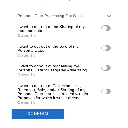
Απομακρύνθηκαν ο Ελληνοαμερικανός και άλλοι
third parties.
δύο στελέχη του “ΕΟΔΥ” των ΗΠΑ
28/08/2025
Στηρίξτε με τη χορηγία σας για να
Personal Data Processing Opt Outs
επιβιώσει η Αδέσμευτη
I want to opt-out of the Sharing of my
Δημοσιογραφία του SLpress.gr.
personal data.
Opted In
I want to opt-out of the Sale of my
ΔΩΡΕΑ
Personal Data.
Opted In
* Ελάχιστη συνεισφορά 5€
I want to opt-out of processing my
Personal Data for Targeted Advertising.
Opted In
I want to opt-out of Collection, Use,
Retention, Sale, and/or Sharing of my
ΕΙΔΗΣΕΙΣ
Personal Data that Is Unrelated with the
Πράσινο φως στην ανάληψη του υπουργείου
Purposes for which it was collected.
Υγείας από τον Ρόμπερτ Κένεντι Τζούνιορ
Opted In
04/02/2025
CONFIRM