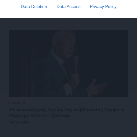
Data Deletion
Data Access
Privacy Policy
ΕΙΔΗΣΕΙΣ
Υπερ-υπουργός Υγείας της κυβέρνησης Τραμπ ο
Ρόμπερτ Κένεντι Τζούνιορ
14/11/2024