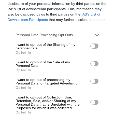
disclosure of your personal information by third parties on the
IAB’s list of downstream participants. This information may
ΔΙΕΘΝΗ
ΡΕΠΟΡΤΑΖ
also be disclosed by us to third parties on the
IAB’s List of
Στα χέρια των Ρώσων το Τορέτσκ – Η στρατηγική
ΕΝΙΣΧΥΣΤΕ ΤΟ
Downstream Participants
σημασία της πόλης
that may further disclose it to other
third parties.
ΣΥΝΤΑΞΗ
07/02/2025
Στηρίξτε με τη χορηγία σας για να
Personal Data Processing Opt Outs
επιβιώσει η Αδέσμευτη
I want to opt-out of the Sharing of my
Δημοσιογραφία του SLpress.gr.
personal data.
Opted In
I want to opt-out of the Sale of my
ΔΩΡΕΑ
Personal Data.
ΕΠΙΣΤΡΟΦΗ ΣΤΗΝ ΑΡΧΗ ΤΗΣ ΣΕΛΙΔΑΣ
Opted In
* Ελάχιστη συνεισφορά 5€
I want to opt-out of processing my
NEWSLETTER
Personal Data for Targeted Advertising.
Opted In
I want to opt-out of Collection, Use,
ΑΡΧΕΙΟ
Retention, Sale, and/or Sharing of my
Personal Data that Is Unrelated with the
Purposes for which it was collected.
Opted In