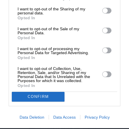
επιβιώσει η Αδέσμευτη
I want to opt-out of the Sharing of my
NEWSLETTER
Δημοσιογραφία του SLpress.gr.
personal data.
Opted In
I want to opt-out of the Sale of my
ΑΡΧΕΙΟ
ΔΩΡΕΑ
Personal Data.
Opted In
* Ελάχιστη συνεισφορά 5€
I want to opt-out of processing my
Personal Data for Targeted Advertising.
Opted In
ΕΝΙΣΧΥΣΤΕ ΤΟ
I want to opt-out of Collection, Use,
Retention, Sale, and/or Sharing of my
Αδέσμευτη Δημοσιογραφία χωρίς τη δική σας χορηγία
Personal Data that Is Unrelated with the
είναι αδύνατη.
Purposes for which it was collected.
Opted In
ΠΑΤΗΣΤΕ ΕΔΩ
CONFIRM
Data Deletion
Data Access
Privacy Policy
ΕΠΙΚΟΙΝΩΝΙA:
slpress.gr@gmail.com
ΔΕΛΤΙΑ ΤΥΠΟΥ:
adv.slpress@gmail.com