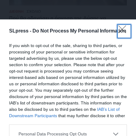
ΔΙΕΘΝΗ
ΣΧΟΛΙΟ
Πού θα οδηγήσει η άρνηση της Δύσης να
αποδεχθεί ρωσική νίκη
SLpress -
Do Not Process My Personal Information
ΜΕΛΑΣ ΚΩΣΤΑΣ
16/06/2024
If you wish to opt-out of the sale, sharing to third parties, or
processing of your personal or sensitive information for
targeted advertising by us, please use the below opt-out
section to confirm your selection. Please note that after your
opt-out request is processed you may continue seeing
interest-based ads based on personal information utilized by
us or personal information disclosed to third parties prior to
your opt-out. You may separately opt-out of the further
disclosure of your personal information by third parties on the
IAB’s list of downstream participants. This information may
also be disclosed by us to third parties on the
IAB’s List of
ΕΝΙΣΧΥΣΤΕ ΤΟ
Downstream Participants
that may further disclose it to other
third parties.
ΕΠΙΣΤΡΟΦΗ ΣΤΗΝ ΑΡΧΗ ΤΗΣ ΣΕΛΙΔΑΣ
Στηρίξτε με τη χορηγία σας για να
Personal Data Processing Opt Outs