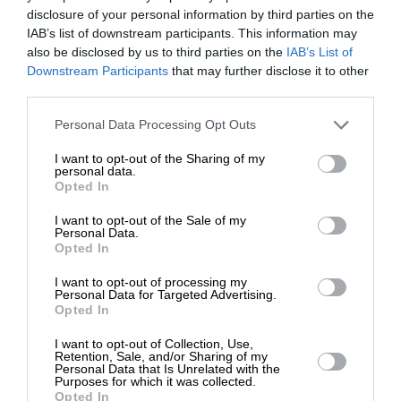
disclosure of your personal information by third parties on the
IAB’s list of downstream participants. This information may
ΕΙΔΗΣΕΙΣ
also be disclosed by us to third parties on the
IAB’s List of
Σύλληψη 18χρονου για την θανάσιμη καταδίωξη
ΕΝΙΣΧΥΣΤΕ ΤΟ
Downstream Participants
that may further disclose it to other
στον Ασπρόπυργο
third parties.
02/01/2024
Στηρίξτε με τη χορηγία σας για να
Personal Data Processing Opt Outs
επιβιώσει η Αδέσμευτη
I want to opt-out of the Sharing of my
Δημοσιογραφία του SLpress.gr.
personal data.
Opted In
I want to opt-out of the Sale of my
ΔΩΡΕΑ
Personal Data.
ΕΠΙΣΤΡΟΦΗ ΣΤΗΝ ΑΡΧΗ ΤΗΣ ΣΕΛΙΔΑΣ
Opted In
* Ελάχιστη συνεισφορά 5€
I want to opt-out of processing my
NEWSLETTER
Personal Data for Targeted Advertising.
Opted In
I want to opt-out of Collection, Use,
ΑΡΧΕΙΟ
Retention, Sale, and/or Sharing of my
Personal Data that Is Unrelated with the
Purposes for which it was collected.
Opted In