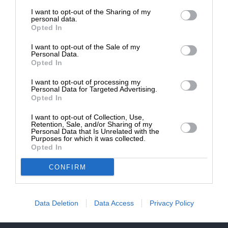
επιβιώσει η Αδέσμευτη
NEWSLETTER
I want to opt-out of the Sharing of my
Δημοσιογραφία του SLpress.gr.
personal data.
Opted In
ΑΡΧΕΙΟ
I want to opt-out of the Sale of my
ΔΩΡΕΑ
Personal Data.
Opted In
* Ελάχιστη συνεισφορά 5€
I want to opt-out of processing my
Personal Data for Targeted Advertising.
Opted In
ΕΝΙΣΧΥΣΤΕ ΤΟ
I want to opt-out of Collection, Use,
Αδέσμευτη Δημοσιογραφία χωρίς τη δική σας χορηγία
Retention, Sale, and/or Sharing of my
είναι αδύνατη.
Personal Data that Is Unrelated with the
Purposes for which it was collected.
Opted In
ΠΑΤΗΣΤΕ ΕΔΩ
CONFIRM
Data Deletion
Data Access
Privacy Policy
ΕΠΙΚΟΙΝΩΝΙA:
slpress.gr@gmail.com
ΔΕΛΤΙΑ ΤΥΠΟΥ:
adv.slpress@gmail.com