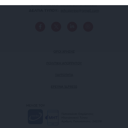
ΕΠΙΚΟΙΝΩΝΙA:
slpress.gr@gmail.com
ΔΕΛΤΙΑ ΤΥΠΟΥ:
adv.slpress@gmail.com
ΟΡΟΙ ΧΡΗΣΗΣ
ΠΟΛΙΤΙΚΗ ΑΠΟΡΡΗΤΟΥ
TAYTOTHTA
ΕΡΕΥΝΑ SLPRESS
ΜΕΛΟΣ ΤΟΥ
Πιστοποίηση Επιχείρησης
Ηλεκτρονικού Τύπου
Αριθμός Πιστοποίησης: 242218