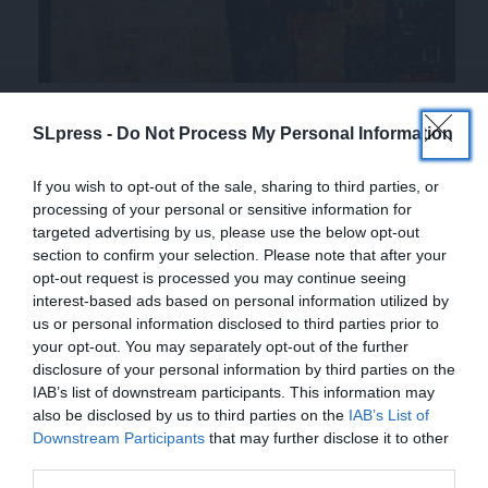
ΕΙΔΗΣΕΙΣ
Έκθεση Ψηφιδωτού – Κατερίνα
SLpress -
Do Not Process My Personal Information
Καμπουργιαννίδου-Κοντογιώργη
30/10/2025
If you wish to opt-out of the sale, sharing to third parties, or
processing of your personal or sensitive information for
targeted advertising by us, please use the below opt-out
section to confirm your selection. Please note that after your
opt-out request is processed you may continue seeing
interest-based ads based on personal information utilized by
us or personal information disclosed to third parties prior to
your opt-out. You may separately opt-out of the further
disclosure of your personal information by third parties on the
IAB’s list of downstream participants. This information may
also be disclosed by us to third parties on the
IAB’s List of
ΕΝΙΣΧΥΣΤΕ ΤΟ
Downstream Participants
that may further disclose it to other
third parties.