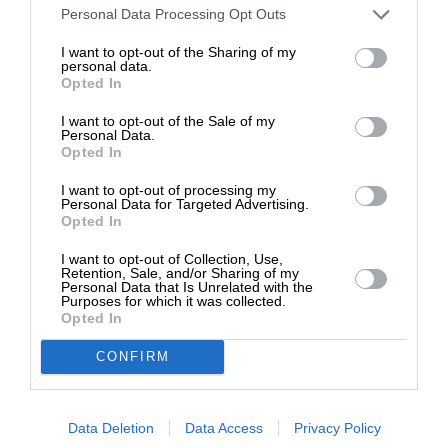
Στηρίξτε με τη χορηγία σας για να
ΕΠΙΣΤΡΟΦΗ ΣΤΗΝ ΑΡΧΗ ΤΗΣ ΣΕΛΙΔΑΣ
Personal Data Processing Opt Outs
επιβιώσει η Αδέσμευτη
I want to opt-out of the Sharing of my
Δημοσιογραφία του SLpress.gr.
personal data.
NEWSLETTER
Opted In
I want to opt-out of the Sale of my
ΔΩΡΕΑ
Personal Data.
ΑΡΧΕΙΟ
Opted In
* Ελάχιστη συνεισφορά 5€
I want to opt-out of processing my
Personal Data for Targeted Advertising.
Opted In
I want to opt-out of Collection, Use,
ΕΝΙΣΧΥΣΤΕ ΤΟ
Retention, Sale, and/or Sharing of my
Personal Data that Is Unrelated with the
Αδέσμευτη Δημοσιογραφία χωρίς τη δική σας χορηγία
Purposes for which it was collected.
είναι αδύνατη.
Opted In
CONFIRM
ΠΑΤΗΣΤΕ ΕΔΩ
Data Deletion
Data Access
Privacy Policy