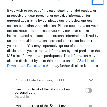
If you wish to opt-out of the sale, sharing to third parties, or
processing of your personal or sensitive information for
targeted advertising by us, please use the below opt-out
section to confirm your selection. Please note that after your
opt-out request is processed you may continue seeing
interest-based ads based on personal information utilized by
us or personal information disclosed to third parties prior to
your opt-out. You may separately opt-out of the further
disclosure of your personal information by third parties on the
IAB’s list of downstream participants. This information may
also be disclosed by us to third parties on the
IAB’s List of
ΕΝΙΣΧΥΣΤΕ ΤΟ
Downstream Participants
that may further disclose it to other
third parties.
Στηρίξτε με τη χορηγία σας για να
Personal Data Processing Opt Outs
ΕΙΔΗΣΕΙΣ
επιβιώσει η Αδέσμευτη
Κουδουναραίοι Διστόμου: Μας περιμένουν την
I want to opt-out of the Sharing of my
Δημοσιογραφία του SLpress.gr.
Καθαρά Δευτέρα
personal data.
Opted In
20/02/2026
I want to opt-out of the Sale of my