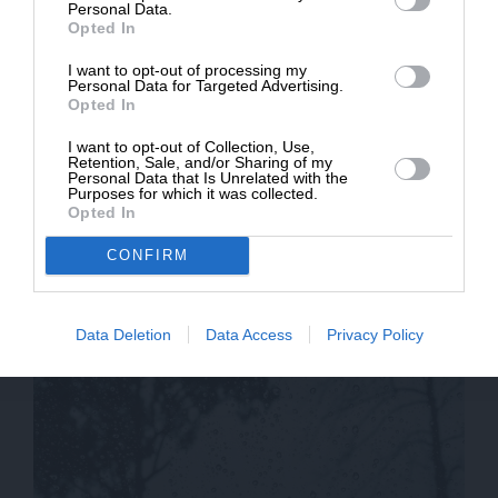
ΔΩΡΕΑ
Personal Data.
Opted In
* Ελάχιστη συνεισφορά 5€
I want to opt-out of processing my
Personal Data for Targeted Advertising.
Opted In
I want to opt-out of Collection, Use,
Retention, Sale, and/or Sharing of my
Personal Data that Is Unrelated with the
Purposes for which it was collected.
Opted In
CONFIRM
ΕΙΔΗΣΕΙΣ
Κούλουμα στην Παραλία Καλλιθέας
19/02/2026
Data Deletion
Data Access
Privacy Policy