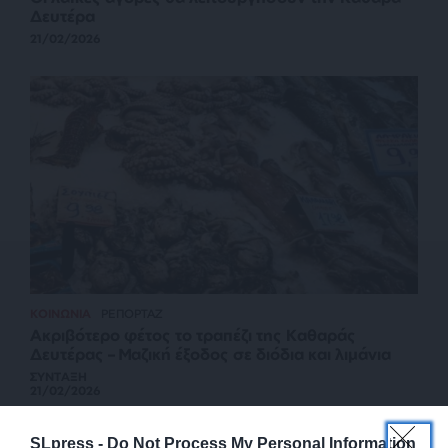
Δευτέρα
21/02/2026
ΚΟΙΝΩΝΙΑ
ΡΕΠΟΡΤΑΖ
Ακριβότερο φέτος το τραπέζι της Καθαράς
Δευτέρας – Μαζική έξοδος σε διόδια και λιμάνια
ΣΥΝΤΑΞΗ
21/02/2026
SLpress -
Do Not Process My Personal Information