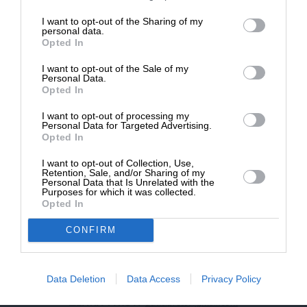
επιβιώσει η Αδέσμευτη
I want to opt-out of the Sharing of my
NEWSLETTER
Δημοσιογραφία του SLpress.gr.
personal data.
Opted In
I want to opt-out of the Sale of my
ΑΡΧΕΙΟ
ΔΩΡΕΑ
Personal Data.
Opted In
* Ελάχιστη συνεισφορά 5€
I want to opt-out of processing my
Personal Data for Targeted Advertising.
Opted In
ΕΝΙΣΧΥΣΤΕ ΤΟ
I want to opt-out of Collection, Use,
Retention, Sale, and/or Sharing of my
Αδέσμευτη Δημοσιογραφία χωρίς τη δική σας χορηγία
Personal Data that Is Unrelated with the
είναι αδύνατη.
Purposes for which it was collected.
Opted In
ΠΑΤΗΣΤΕ ΕΔΩ
CONFIRM
Data Deletion
Data Access
Privacy Policy
ΕΠΙΚΟΙΝΩΝΙA:
slpress.gr@gmail.com
ΔΕΛΤΙΑ ΤΥΠΟΥ:
adv.slpress@gmail.com