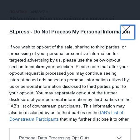
ΠΟΛΙΤΙΚΗ
ΑΝΑΛΥΣΗ
Εξιλαστήριο θύμα των κρίσεων η κοινωνική
πολιτική
SLpress -
Do Not Process My Personal Information
ΜΑΥΡΟΖΑΧΑΡΑΚΗΣ ΕΜΜΑΝΟΥΗΛ
21/05/2024
If you wish to opt-out of the sale, sharing to third parties, or
processing of your personal or sensitive information for
targeted advertising by us, please use the below opt-out
section to confirm your selection. Please note that after your
opt-out request is processed you may continue seeing
interest-based ads based on personal information utilized by
us or personal information disclosed to third parties prior to
your opt-out. You may separately opt-out of the further
disclosure of your personal information by third parties on the
IAB’s list of downstream participants. This information may
also be disclosed by us to third parties on the
IAB’s List of
ΕΝΙΣΧΥΣΤΕ ΤΟ
Downstream Participants
that may further disclose it to other
third parties.
ΕΠΙΣΤΡΟΦΗ ΣΤΗΝ ΑΡΧΗ ΤΗΣ ΣΕΛΙΔΑΣ
Στηρίξτε με τη χορηγία σας για να
Personal Data Processing Opt Outs