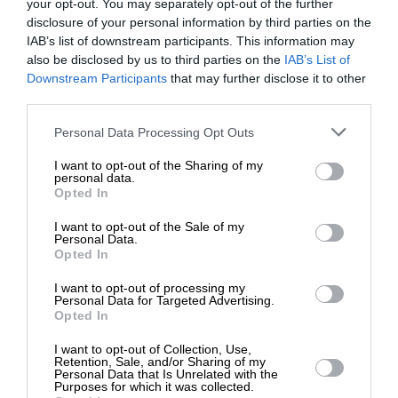
your opt-out. You may separately opt-out of the further
disclosure of your personal information by third parties on the
IAB’s list of downstream participants. This information may
ΕΙΔΗΣΕΙΣ
also be disclosed by us to third parties on the
IAB’s List of
Παραιτήθηκε ο υφυπουργός Εξωτερικών Κώστας
ΕΝΙΣΧΥΣΤΕ ΤΟ
Downstream Participants
that may further disclose it to other
Φραγκογιάννης – Στη θέση του ο Τάσος
third parties.
Χατζηβασιλείου
17/01/2025
Στηρίξτε με τη χορηγία σας για να
Personal Data Processing Opt Outs
επιβιώσει η Αδέσμευτη
I want to opt-out of the Sharing of my
Δημοσιογραφία του SLpress.gr.
personal data.
Opted In
I want to opt-out of the Sale of my
ΔΩΡΕΑ
Personal Data.
ΕΠΙΣΤΡΟΦΗ ΣΤΗΝ ΑΡΧΗ ΤΗΣ ΣΕΛΙΔΑΣ
Opted In
* Ελάχιστη συνεισφορά 5€
I want to opt-out of processing my
Personal Data for Targeted Advertising.
NEWSLETTER
Opted In
I want to opt-out of Collection, Use,
Retention, Sale, and/or Sharing of my
ΑΡΧΕΙΟ
Personal Data that Is Unrelated with the
Purposes for which it was collected.