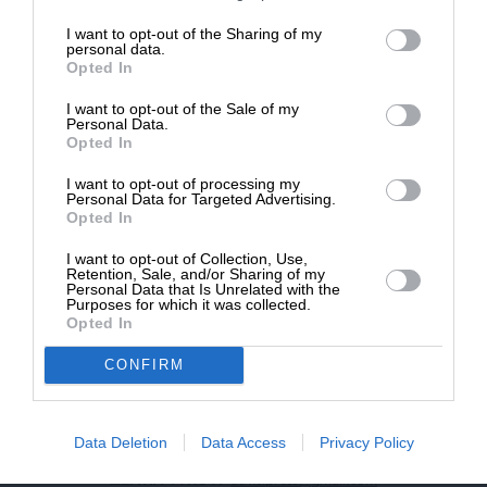
επιβιώσει η Αδέσμευτη
I want to opt-out of the Sharing of my
NEWSLETTER
Δημοσιογραφία του SLpress.gr.
personal data.
Opted In
I want to opt-out of the Sale of my
ΑΡΧΕΙΟ
ΔΩΡΕΑ
Personal Data.
Opted In
* Ελάχιστη συνεισφορά 5€
I want to opt-out of processing my
Personal Data for Targeted Advertising.
Opted In
ΕΝΙΣΧΥΣΤΕ ΤΟ
I want to opt-out of Collection, Use,
Retention, Sale, and/or Sharing of my
Αδέσμευτη Δημοσιογραφία χωρίς τη δική σας χορηγία
Personal Data that Is Unrelated with the
είναι αδύνατη.
Purposes for which it was collected.
Opted In
ΠΑΤΗΣΤΕ ΕΔΩ
CONFIRM
Data Deletion
Data Access
Privacy Policy
ΕΠΙΚΟΙΝΩΝΙA:
slpress.gr@gmail.com
ΔΕΛΤΙΑ ΤΥΠΟΥ:
adv.slpress@gmail.com