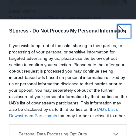
ΙΔΕΕΣ
ΑΠΟΨΗ
Γιατί επανεμφανίζεται το φαινόμενο της
τρομοκρατίας
SLpress -
Do Not Process My Personal Information
ΠΑΠΑΣΙΜΟΣ ΓΕΩΡΓΙΟΣ
24/02/2024
If you wish to opt-out of the sale, sharing to third parties, or
processing of your personal or sensitive information for
targeted advertising by us, please use the below opt-out
section to confirm your selection. Please note that after your
opt-out request is processed you may continue seeing
interest-based ads based on personal information utilized by
us or personal information disclosed to third parties prior to
your opt-out. You may separately opt-out of the further
disclosure of your personal information by third parties on the
IAB’s list of downstream participants. This information may
also be disclosed by us to third parties on the
IAB’s List of
ΕΝΙΣΧΥΣΤΕ ΤΟ
Downstream Participants
that may further disclose it to other
third parties.
ΕΠΙΣΤΡΟΦΗ ΣΤΗΝ ΑΡΧΗ ΤΗΣ ΣΕΛΙΔΑΣ
Στηρίξτε με τη χορηγία σας για να
Personal Data Processing Opt Outs