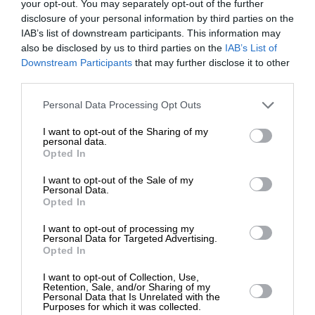
your opt-out. You may separately opt-out of the further
disclosure of your personal information by third parties on the
IAB’s list of downstream participants. This information may
ΕΙΔΗΣΕΙΣ
also be disclosed by us to third parties on the
IAB’s List of
Ο Φίτσο συγκάλεσε το Συμβούλιο Ασφαλείας της
ΕΝΙΣΧΥΣΤΕ ΤΟ
Downstream Participants
that may further disclose it to other
Σλοβακίας «λόγω κινδύνου ανατροπής της
third parties.
κυβέρνησης»
22/01/2025
Στηρίξτε με τη χορηγία σας για να
Personal Data Processing Opt Outs
επιβιώσει η Αδέσμευτη
I want to opt-out of the Sharing of my
Δημοσιογραφία του SLpress.gr.
personal data.
Opted In
I want to opt-out of the Sale of my
ΔΩΡΕΑ
Personal Data.
ΕΠΙΣΤΡΟΦΗ ΣΤΗΝ ΑΡΧΗ ΤΗΣ ΣΕΛΙΔΑΣ
Opted In
* Ελάχιστη συνεισφορά 5€
I want to opt-out of processing my
Personal Data for Targeted Advertising.
NEWSLETTER
Opted In
I want to opt-out of Collection, Use,
Retention, Sale, and/or Sharing of my
ΑΡΧΕΙΟ
Personal Data that Is Unrelated with the
Purposes for which it was collected.