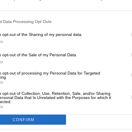
ς η Ντόρα “παραίτησε” τον Λαζαρίδη
ΥΛΙΔΗΣ ΣΑΒΒΑΣ
ΕΝΙΣΧΥΣΤΕ ΤΟ
/04/2026
l Data Processing Opt Outs
Στηρίξτε με τη χορηγία σας για να επιβιώσει
η Αδέσμευτη Δημοσιογραφία του
o opt-out of the Sharing of my personal data.
SLpress.gr.
In
ΗΣΕΙΣ
ΣΟΚ: “Πόσο θα κρατήσει ο Μητσοτάκης
o opt-out of the Sale of my Personal Data.
 προσωπικό ρουσφέτι του;”
ΔΩΡΕΑ
In
/04/2026
* Ελάχιστη συνεισφορά 5€
to opt-out of processing my Personal Data for Targeted
ing.
In
o opt-out of Collection, Use, Retention, Sale, and/or Sharing
ΗΣΕΙΣ
ersonal Data that Is Unrelated with the Purposes for which it
ακογιάννη: Ο Μακάριος Λαζαρίδης θα
lected.
In
ρεπε να διευκολύνει τον πρωθυπουργό
ι να παραιτηθεί
CONFIRM
/04/2026