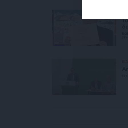
ΚΟ
Το
δε
ΚΟ
17
ΕΙΔ
Απ
17