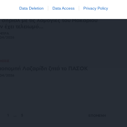
Data Deletion
Data Access
Privacy Policy
ΜΠΡΑ
ΣΧΟΛΙΟ
 σήριαλ με τις λαμογιές του Μακάριου
ν έχει τελειωμό…
ΜΠΡΑ
/04/2026
ΗΣΕΙΣ
οπομπή Λαζαρίδη ζητά το ΠΑΣΟΚ
/04/2026
1
…
5
ΕΠΟΜΕΝΗ