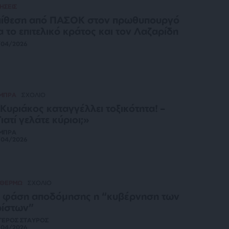
ΗΣΕΙΣ
πίθεση από ΠΑΣΟΚ στον πρωθυπουργό
α το επιτελικό κράτος και τον Λαζαρίδη
/04/2026
ΜΠΡΑ
ΣΧΟΛΙΟ
Κυριάκος καταγγέλλει τοξικότητα! –
ιατί γελάτε κύριοι;»
ΜΠΡΑ
/04/2026
 ΘΕΡΜΩ
ΣΧΟΛΙΟ
 φάση αποδόμησης η “κυβέρνηση των
ρίστων”
ΓΕΡΟΣ ΣΤΑΥΡΟΣ
/04/2026