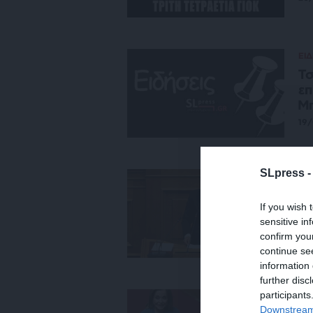
ΕΙΔ
Τσ
επ
Μ
19
SLpress 
ΠΟ
Mε
If you wish 
αν
sensitive in
ΣΥ
confirm you
18
continue se
information 
further disc
participants
ΠΟ
Downstream 