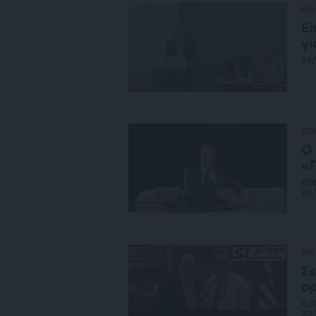
ΕΙΔ
Ε
γι
29
ΚΟ
Ο 
«Γ
ΚΟ
20
ΕΝ
Σε
α
ΛΥ
20