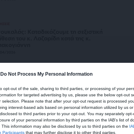
ΗΣΕΙΣ
ουκαλάς: Καταδικάζουμε τη σεξιστική
ίθεση του κ. Λαζαρίδη κατά της κ.
πακογιάννη
/04/2026
-
Do Not Process My Personal Information
ΛΙΤΙΚΗ
ΡΕΠΟΡΤΑΖ
 retweet troll κατά Ντόρας η πρώτη
to opt-out of the sale, sharing to third parties, or processing of your per
τίδραση Λαζαρίδη!
formation for targeted advertising by us, please use the below opt-out s
ΝΤΑΞΗ
r selection. Please note that after your opt-out request is processed y
/04/2026
eing interest-based ads based on personal information utilized by us or
disclosed to third parties prior to your opt-out. You may separately opt-
losure of your personal information by third parties on the IAB’s list of
. This information may also be disclosed by us to third parties on the
IA
ΛΙΤΙΚΗ
ΑΜΕΣΗ ΑΝΑΛΥΣΗ
Participants
that may further disclose it to other third parties.