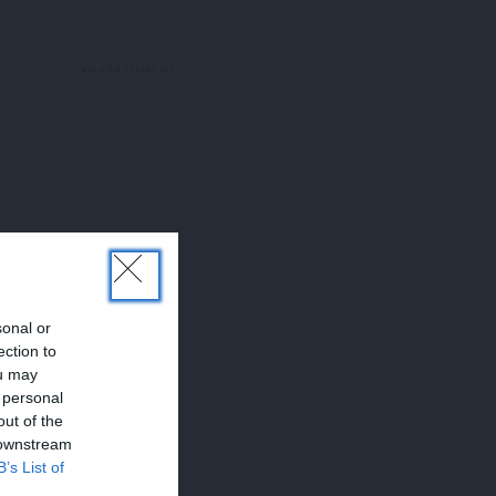
sonal or
ection to
ou may
 personal
out of the
 downstream
B’s List of