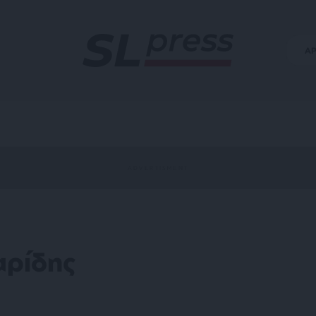
Α
αρίδης